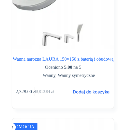
Wanna narożna LAURA 150×150 z baterią i obudową
Oceniono
5.00
na 5
Wanny
,
Wanny symetryczne
Dodaj do koszyka
2,328.00
zł
3,912.94
zł
Pierwotna
Aktualna
cena
cena
wynosiła:
wynosi:
3,912.94 zł.
2,328.00 zł.
PROMOCJA