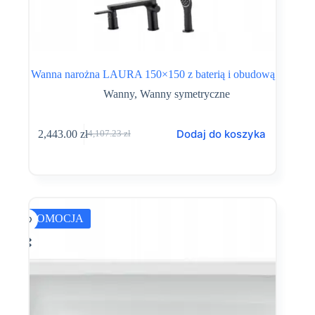
Wanna narożna LAURA 150×150 z baterią i obudową
Wanny
,
Wanny symetryczne
Dodaj do koszyka
2,443.00
zł
4,107.23
zł
Pierwotna
Aktualna
cena
cena
wynosiła:
wynosi:
4,107.23 zł.
2,443.00 zł.
PROMOCJA