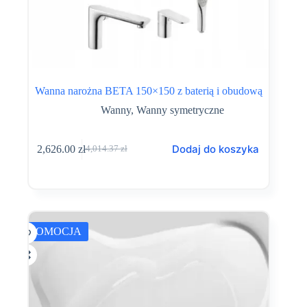
Wanna narożna BETA 150×150 z baterią i obudową
Wanny
,
Wanny symetryczne
Dodaj do koszyka
2,626.00
zł
4,014.37
zł
Pierwotna
Aktualna
cena
cena
wynosiła:
wynosi:
4,014.37 zł.
2,626.00 zł.
PROMOCJA