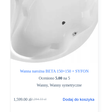
Wanna narożna BETA 150×150 + SYFON
Oceniono
5.00
na 5
Wanny
,
Wanny symetryczne
Dodaj do koszyka
1,599.00
zł
2,284.33
zł
Pierwotna
Aktualna
cena
cena
wynosiła:
wynosi: