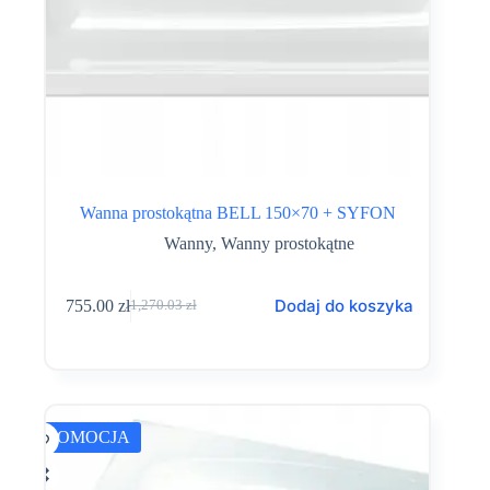
Wanna prostokątna BELL 150×70 + SYFON
Wanny
,
Wanny prostokątne
Dodaj do koszyka
755.00
zł
1,270.03
zł
Pierwotna
Aktualna
cena
cena
wynosiła:
wynosi:
1,270.03 zł.
755.00 zł.
PROMOCJA