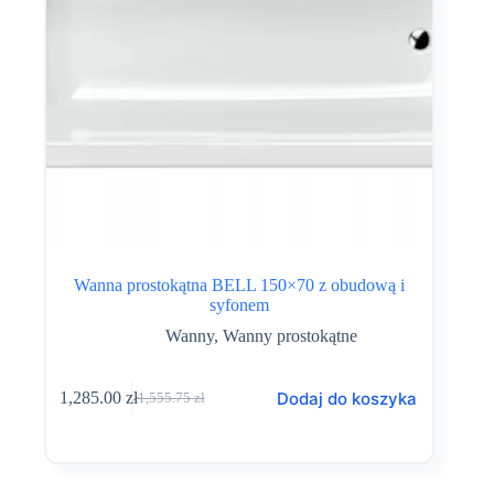
Wanna prostokątna BELL 150×70 z obudową i
syfonem
Wanny
,
Wanny prostokątne
Dodaj do koszyka
1,285.00
zł
1,555.75
zł
Pierwotna
Aktualna
cena
cena
wynosiła:
wynosi:
1,555.75 zł.
1,285.00 zł.