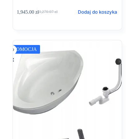
Dodaj do koszyka
1,945.00
zł
3,270.07
zł
Pierwotna
Aktualna
cena
cena
wynosiła:
wynosi:
3,270.07 zł.
1,945.00 zł.
PROMOCJA