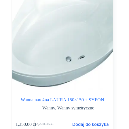
Wanna narożna LAURA 150×150 + SYFON
Wanny
,
Wanny symetryczne
Dodaj do koszyka
1,350.00
zł
2,270.05
zł
Pierwotna
Aktualna