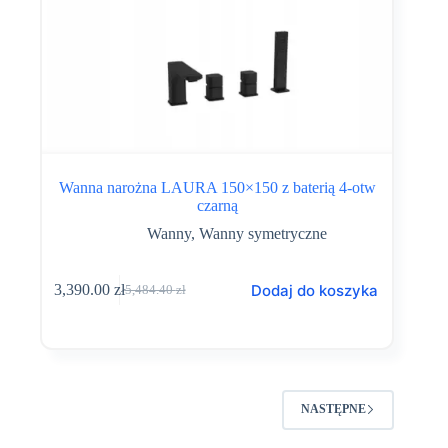
Wanna narożna LAURA 150×150 z baterią 4-otw
czarną
Wanny
,
Wanny symetryczne
Dodaj do koszyka
3,390.00
zł
5,484.40
zł
Pierwotna
Aktualna
cena
cena
wynosiła:
wynosi:
5,484.40 zł.
3,390.00 zł.
NASTĘPNE