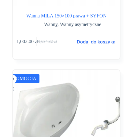
Wanna MILA 150×100 prawa + SYFON
Wanny
,
Wanny asymetryczne
Dodaj do koszyka
1,002.00
zł
1,684.32
zł
Pierwotna
Aktualna
cena
cena
wynosiła:
wynosi:
1,684.32 zł.
1,002.00 zł.
PROMOCJA