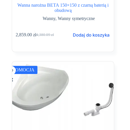
Wanna narożna BETA 150×150 z czarną baterią i
obudową
Wanny
,
Wanny symetryczne
Dodaj do koszyka
2,859.00
zł
4,380.09
zł
Pierwotna
Aktualna
cena
cena
wynosiła:
wynosi:
4,380.09 zł.
2,859.00 zł.
PROMOCJA