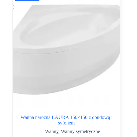
Wanna narożna LAURA 150×150 z obudową i
syfonem
Wanny
,
Wanny symetryczne