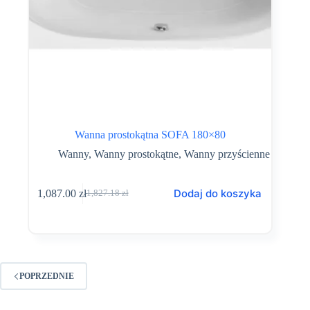
Wanna prostokątna SOFA 180×80
Wanny
,
Wanny prostokątne
,
Wanny przyścienne
Dodaj do koszyka
1,087.00
zł
1,827.18
zł
Pierwotna
Aktualna
cena
cena
wynosiła:
wynosi:
1,827.18 zł.
1,087.00 zł.
POPRZEDNIE