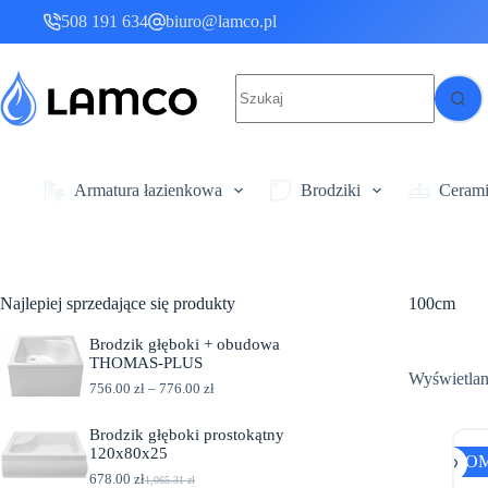
Przejdź
508 191 634
biuro@lamco.pl
do
treści
Brak
wyników
Armatura łazienkowa
Brodziki
Ceram
Najlepiej sprzedające się produkty
100cm
Brodzik głęboki + obudowa
THOMAS-PLUS
Wyświetlan
Z
756.00
zł
–
776.00
zł
a
k
Brodzik głęboki prostokątny
r
120x80x25
e
PRO
s
678.00
zł
1,065.31
zł
P
A