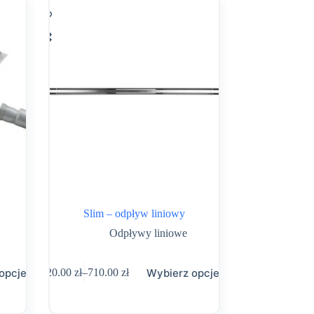
wybrać
na
stronie
produktu
Slim – odpływ liniowy
Odpływy liniowe
Ten
opcje
Wybierz opcje
620.00
zł
–
710.00
zł
produkt
Zakres
ma
cen:
wiele
od
wariantów.