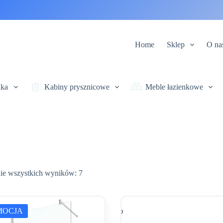
Home
Sklep
O na
ika
Kabiny prysznicowe
Meble łazienkowe
Posortowane
ie wszystkich wyników: 7
według
najnowszych
MOCJA