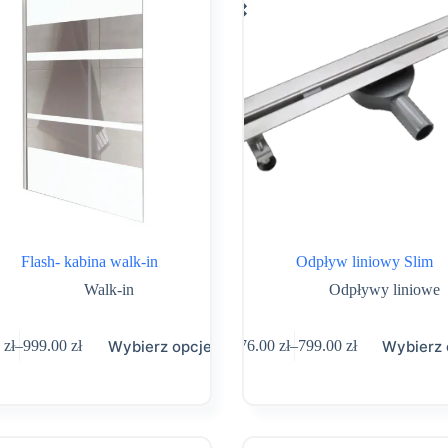
Flash- kabina walk-in
Odpływ liniowy Slim
Walk-in
Odpływy liniowe
Ten
Wybierz opcje
Wybierz 
0
zł
–
999.00
zł
376.00
zł
–
799.00
zł
t
produkt
Zakres
Zakres
ma
cen:
cen:
wiele
od
od
tów.
wariantów.
899.00 zł
376.00 zł
Opcje
do
do
można
999.00 zł
799.00 zł