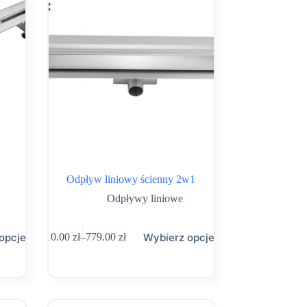
Odpływ liniowy ścienny 2w1
Odpływy liniowe
Ten
opcje
Wybierz opcje
410.00
zł
–
779.00
zł
produkt
Zakres
ma
cen:
wiele
od
wariantów.
410.00 zł
Opcje
do
można
779.00 zł