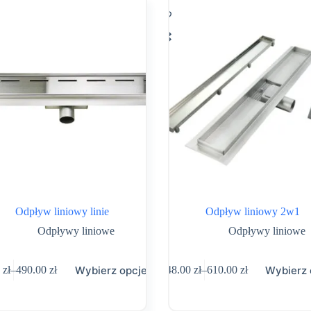
wybrać
na
stronie
tu
produktu
Odpływ liniowy linie
Odpływ liniowy 2w1
Odpływy liniowe
Odpływy liniowe
Ten
Wybierz opcje
Wybierz 
0
zł
–
490.00
zł
348.00
zł
–
610.00
zł
t
produkt
Zakres
Zakres
ma
cen:
cen:
wiele
od
od
tów.
wariantów.