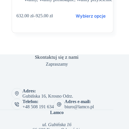
Ten
Wybierz opcje
632.00
zł
–
925.00
zł
produkt
Zakres
ma
cen:
wiele
od
wariantów.
632.00 zł
Opcje
do
można
925.00 zł
wybrać
na
Skontaktuj się z nami
stronie
produktu
Zapraszamy
Adres:
Gubińska 16, Krosno Odrz.
Telefon:
Adres e-mail:
+48 508 191 634
biuro@lamco.pl
Lamco
ul. Gubińska 16