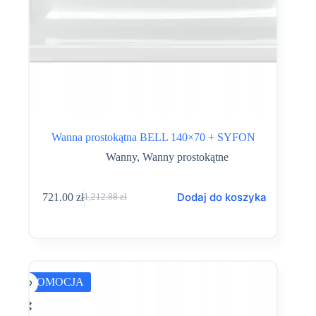
Wanna prostokątna BELL 140×70 + SYFON
Wanny
,
Wanny prostokątne
Dodaj do koszyka
721.00
zł
1,212.88
zł
Pierwotna
Aktualna
cena
cena
wynosiła:
wynosi:
1,212.88 zł.
721.00 zł.
PROMOCJA