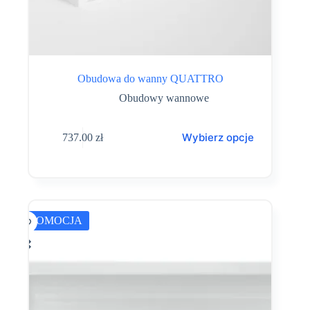
Obudowa do wanny QUATTRO
Obudowy wannowe
Ten
Wybierz opcje
737.00
zł
produkt
ma
wiele
wariantów.
Opcje
można
wybrać
PROMOCJA
na
stronie
produktu