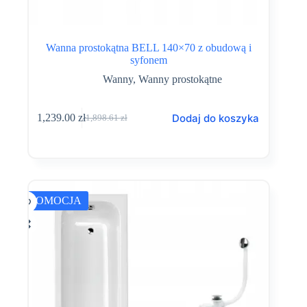
Wanna prostokątna BELL 140×70 z obudową i
syfonem
Wanny
,
Wanny prostokątne
Dodaj do koszyka
1,239.00
zł
1,898.61
zł
Pierwotna
Aktualna
cena
cena
wynosiła:
wynosi:
1,898.61 zł.
1,239.00 zł.
PROMOCJA