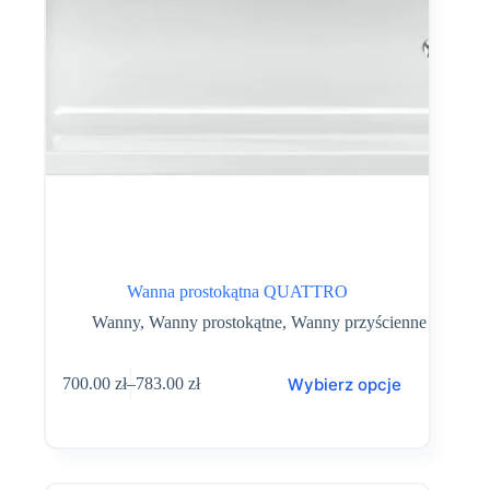
Wanna prostokątna QUATTRO
Wanny
,
Wanny prostokątne
,
Wanny przyścienne
Ten
Wybierz opcje
700.00
zł
–
783.00
zł
produkt
Zakres
ma
cen:
wiele
od
wariantów.
700.00 zł
Opcje
do
można