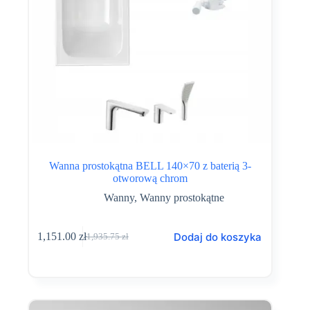
Wanna prostokątna BELL 140×70 z baterią 3-
otworową chrom
Wanny
,
Wanny prostokątne
Dodaj do koszyka
1,151.00
zł
1,935.75
zł
Pierwotna
Aktualna
cena
cena
wynosiła:
wynosi:
1,935.75 zł.
1,151.00 zł.