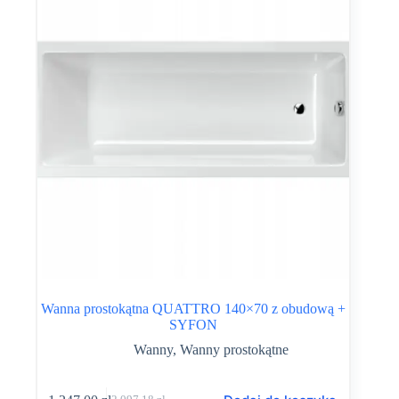
Wanna prostokątna QUATTRO 140×70 z obudową +
SYFON
Wanny
,
Wanny prostokątne