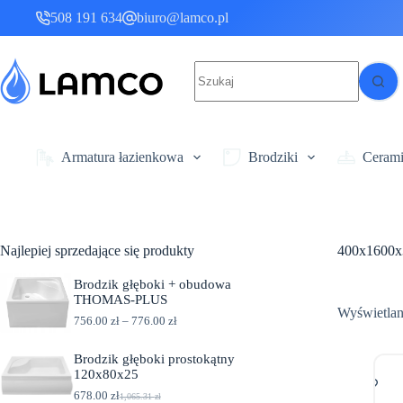
Przejdź
508 191 634
biuro@lamco.pl
do
treści
Brak
wyników
Armatura łazienkowa
Brodziki
Ceram
Najlepiej sprzedające się produkty
400x1600x
Brodzik głęboki + obudowa
THOMAS-PLUS
Wyświetlan
Z
756.00
zł
–
776.00
zł
a
k
Brodzik głęboki prostokątny
r
120x80x25
e
s
678.00
zł
1,065.31
zł
P
A