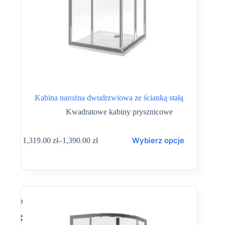
Kabina narożna dwudrzwiowa ze ścianką stałą
Kwadratowe kabiny prysznicowe
Ten
Wybierz opcje
1,319.00
zł
–
1,390.00
zł
produkt
Zakres
ma
cen:
wiele
od
wariantów.
1,319.00 zł
Opcje
do
można
1,390.00 zł
wybrać
na
stronie
produktu