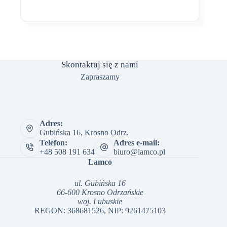
ma
cen:
wiele
od
wariantów.
1,319.00 zł
Opcje
do
można
1,399.00 zł
wybrać
na
Skontaktuj się z nami
stronie
produktu
Zapraszamy
Adres:
Gubińska 16, Krosno Odrz.
Telefon:
Adres e-mail:
+48 508 191 634
biuro@lamco.pl
Lamco
ul. Gubińska 16
66-600 Krosno Odrzańskie
woj. Lubuskie
REGON: 368681526, NIP: 9261475103