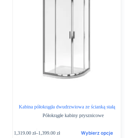
Kabina półokrągła dwudrzwiowa ze ścianką stałą
Półokrągłe kabiny prysznicowe
Ten
Wybierz opcje
1,319.00
zł
–
1,399.00
zł
produkt
Zakres