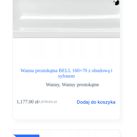
Wanna prostokątna BELL 160×70 z obudową i
syfonem
Wanny
,
Wanny prostokątne
Dodaj do koszyka
1,177.00
zł
1,978.61
zł
Pierwotna
Aktualna
cena
cena
wynosiła:
wynosi:
1,978.61 zł.
1,177.00 zł.