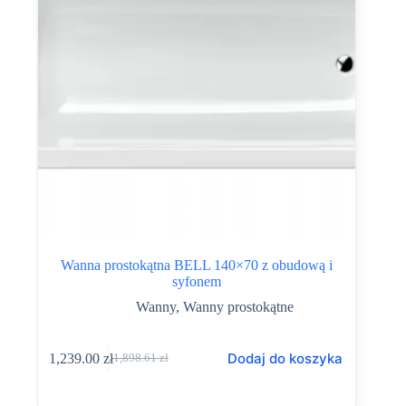
Wanna prostokątna BELL 140×70 z obudową i
syfonem
Wanny
,
Wanny prostokątne
Dodaj do koszyka
1,239.00
zł
1,898.61
zł
Pierwotna
Aktualna
cena
cena
wynosiła:
wynosi: