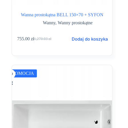
Wanna prostokątna BELL 150×70 + SYFON
Wanny
,
Wanny prostokątne
Dodaj do koszyka
755.00
zł
1,270.03
zł
Pierwotna
Aktualna
cena
cena
wynosiła:
wynosi:
1,270.03 zł.
755.00 zł.
PROMOCJA