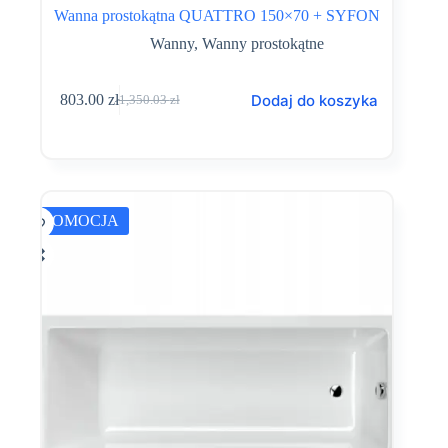
Wanna prostokątna QUATTRO 150×70 + SYFON
Wanny
,
Wanny prostokątne
Dodaj do koszyka
803.00
zł
1,350.03
zł
Pierwotna
Aktualna
cena
cena
wynosiła:
wynosi:
1,350.03 zł.
803.00 zł.
PROMOCJA