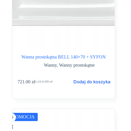
Wanna prostokątna BELL 140×70 + SYFON
Wanny
,
Wanny prostokątne
Dodaj do koszyka
721.00
zł
1,212.88
zł
Pierwotna
Aktualna
cena
cena
wynosiła:
wynosi:
1,212.88 zł.
721.00 zł.
PROMOCJA