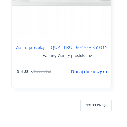
Wanna prostokątna QUATTRO 160×70 + SYFON
Wanny
,
Wanny prostokątne
Dodaj do koszyka
951.00
zł
1,598.60
zł
Pierwotna
Aktualna
cena
cena
wynosiła:
wynosi:
1,598.60 zł.
951.00 zł.
NASTĘPNE