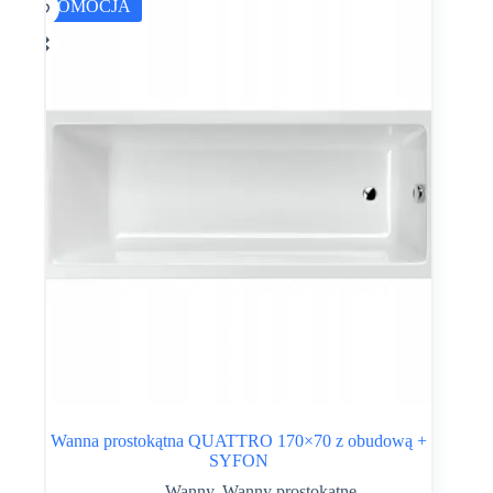
PROMOCJA
Wanna prostokątna QUATTRO 170×70 z obudową +
SYFON
Wanny
,
Wanny prostokątne