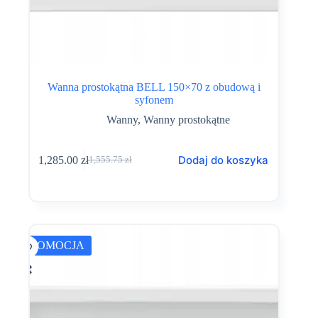
Wanna prostokątna BELL 150×70 z obudową i
syfonem
Wanny
,
Wanny prostokątne
Dodaj do koszyka
1,285.00
zł
1,555.75
zł
Pierwotna
Aktualna
cena
cena
wynosiła:
wynosi:
1,555.75 zł.
1,285.00 zł.
PROMOCJA