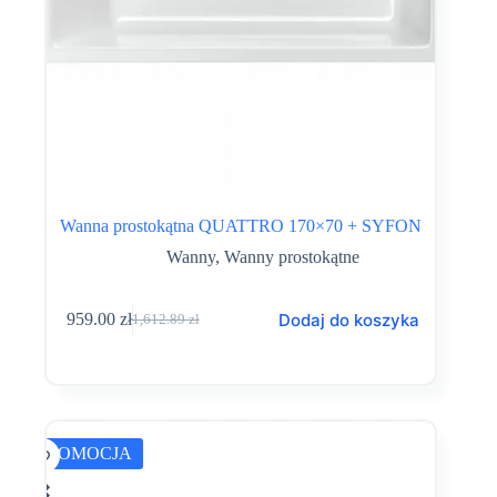
Wanna prostokątna QUATTRO 170×70 + SYFON
Wanny
,
Wanny prostokątne
Dodaj do koszyka
959.00
zł
1,612.89
zł
Pierwotna
Aktualna
cena
cena
wynosiła:
wynosi:
1,612.89 zł.
959.00 zł.
PROMOCJA