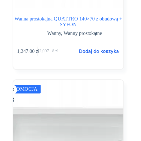
Wanna prostokątna QUATTRO 140×70 z obudową +
SYFON
Wanny
,
Wanny prostokątne
Dodaj do koszyka
1,247.00
zł
2,097.18
zł
Pierwotna
Aktualna
cena
cena
wynosiła:
wynosi:
2,097.18 zł.
1,247.00 zł.
PROMOCJA