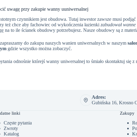
cić uwagę przy zakupie wanny uuniwersalnej
stotnym czynnikiem jest obudowa. Tutaj inwestor zawsze musi podjąć
y też chce aby fachowiec od wykończenia łazienki
zabudował wanne 
ę na to ile ścianek obudowy potrzebujesz. Nasze obudowy są z materi
 zapraszamy do zakupu naszych wanien uniwersalnych w naszym
salo
wym
gdzie wszystko można zobaczyć.
pytania odnośnie którejś wanny uniwersalnej to śmiało skontaktuj się z
Adres:
Gubińska 16, Krosno O
datne linki
Zakupy
Częste pytania
Re
Zwroty
Po
Katalog
Ko