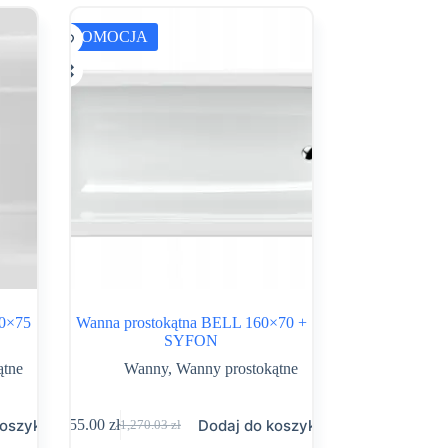
PROMOCJA
70×75
Wanna prostokątna BELL 160×70 +
SYFON
ątne
Wanny
,
Wanny prostokątne
koszyka
Dodaj do koszyka
755.00
zł
1,270.03
zł
Pierwotna
Aktualna