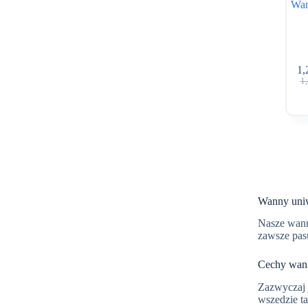
Wan
1,
1
Wanny uni
Nasze wa
zawsze pasu
Cechy wann
Zazwyczaj 
wszedzie t