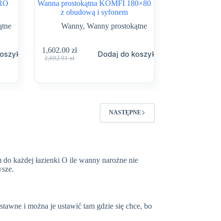
TRO
Wanna prostokątna KOMFI 180×80
z obudową i syfonem
ątne
Wanny
,
Wanny prostokątne
1,602.00
zł
koszyka
Dodaj do koszyka
Pierwotna
Aktualna
2,692.91
zł
cena
cena
wynosiła:
wynosi:
2,692.91 zł.
1,602.00 zł.
NASTĘPNE
do każdej łazienki O ile
wanny narożne
nie
wsze.
ustawne i można je ustawić tam gdzie się chce, bo