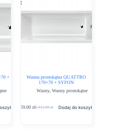
×70 +
Wanna prostokątna QUATTRO
170×70 + SYFON
ątne
Wanny
,
Wanny prostokątne
koszyka
Dodaj do koszyka
959.00
zł
1,612.89
zł
Pierwotna
Aktualna
cena
cena
wynosiła:
wynosi:
1,612.89 zł.
959.00 zł.