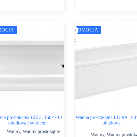
cena
cena
cena
cena
wynosiła:
wynosi:
wynosiła:
wynosi:
1,612.89 zł.
959.00 zł.
1,570.03 zł.
934.00 zł.
MOCJA
PROMOCJA
na prostokątna BELL 160×70 z
Wanna prostokątna LUNA 180
obudową i syfonem
obudową
Wanny
,
Wanny prostokątne
Wanny
,
Wanny prostok