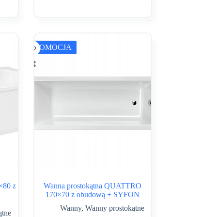
cena
cena
wynosiła:
wynosi:
1,270.03 zł.
755.00 zł.
PROMOCJA
×80 z
Wanna prostokątna QUATTRO
170×70 z obudową + SYFON
Wanny
,
Wanny prostokątne
ątne