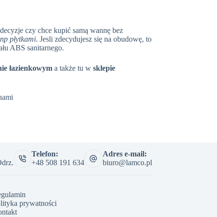
 decyzje czy chce kupić samą wannę bez
np płytkami
. Jesli zdecydujesz się na obudowę, to
ału ABS sanitarnego.
nie łazienkowym
a także tu w
sklepie
 nami
Telefon:
Adres e-mail:
drz.
+48 508 191 634
biuro@lamco.pl
gulamin
lityka prywatności
ntakt