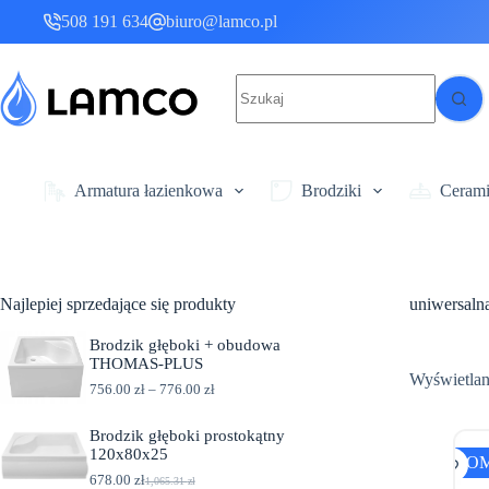
Przejdź
508 191 634
biuro@lamco.pl
do
treści
Brak
wyników
Armatura łazienkowa
Brodziki
Ceram
Najlepiej sprzedające się produkty
uniwersaln
Brodzik głęboki + obudowa
THOMAS-PLUS
Wyświetlan
Z
756.00
zł
–
776.00
zł
a
k
Brodzik głęboki prostokątny
r
120x80x25
e
PRO
s
678.00
zł
1,065.31
zł
P
A