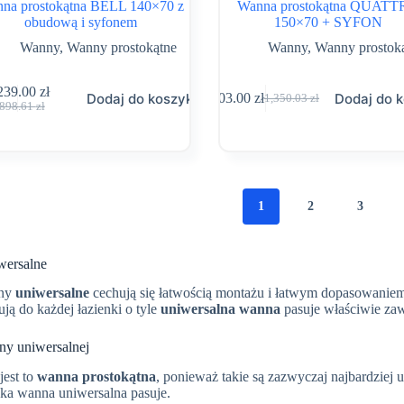
na prostokątna BELL 140×70 z
Wanna prostokątna QUAT
obudową i syfonem
150×70 + SYFON
Wanny
,
Wanny prostokątne
Wanny
,
Wanny prostok
239.00
zł
Dodaj do koszyka
Dodaj do 
803.00
zł
1,350.03
zł
Pierwotna
Aktualna
Pierwotna
Aktualna
,898.61
zł
cena
cena
cena
cena
wynosiła:
wynosi:
wynosiła:
wynosi:
1,898.61 zł.
1,239.00 zł.
1,350.03 zł.
803.00 zł.
1
2
3
wersalne
nny
uniwersalne
cechują się łatwością montażu i łatwym dopasowaniem 
ją do każdej łazienki o tyle
uniwersalna wanna
pasuje właściwie za
y uniwersalnej
jest to
wanna prostokątna
, ponieważ takie są zazwyczaj najbardziej 
aka wanna uniwersalna pasuje.