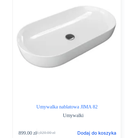
Umywalka nablatowa JIMA 82
Umywalki
Dodaj do koszyka
899.00
zł
1,020.00
zł
Pierwotna
Aktualna