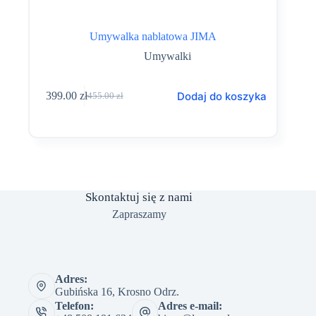
Umywalka nablatowa JIMA
Umywalki
Dodaj do koszyka
399.00
zł
455.00
zł
Pierwotna
Aktualna
cena
cena
wynosiła:
wynosi:
455.00 zł.
399.00 zł.
Skontaktuj się z nami
Zapraszamy
Adres:
Gubińska 16, Krosno Odrz.
Telefon:
Adres e-mail: