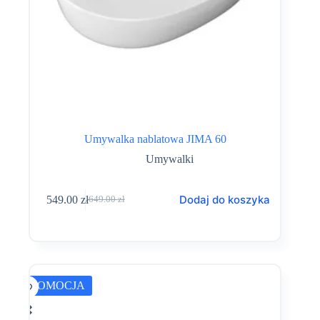
Umywalka nablatowa JIMA 60
Umywalki
Dodaj do koszyka
549.00
zł
649.00
zł
Pierwotna
Aktualna
cena
cena
wynosiła:
wynosi:
649.00 zł.
549.00 zł.
PROMOCJA