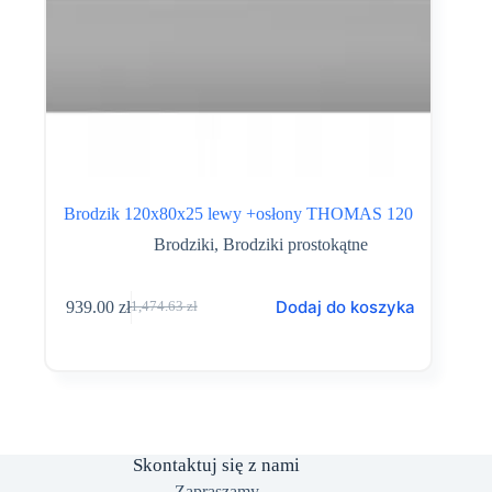
Brodzik 120x80x25 lewy +osłony THOMAS 120
Brodziki
,
Brodziki prostokątne
Dodaj do koszyka
939.00
zł
1,474.63
zł
Pierwotna
Aktualna
cena
cena
wynosiła:
wynosi:
1,474.63 zł.
939.00 zł.
Skontaktuj się z nami
Zapraszamy