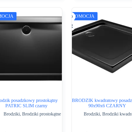
MOCJA
PROMOCJA
odzik posadzkowy prostokątny
BRODZIK kwadratowy posad
PATRIC SLIM czarny
90x90x6 CZARNY
Brodziki
,
Brodziki prostokątne
Brodziki
,
Brodziki kwad