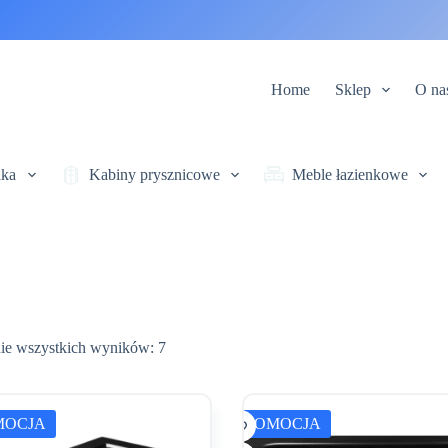
Home
Sklep
O na
ika
Kabiny prysznicowe
Meble łazienkowe
Posortowane
ie wszystkich wyników: 7
według
najnowszych
MOCJA
PROMOCJA