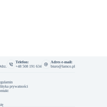
Telefon:
Adres e-mail:
drz.
+48 508 191 634
biuro@lamco.pl
gulamin
lityka prywatności
ntakt
się