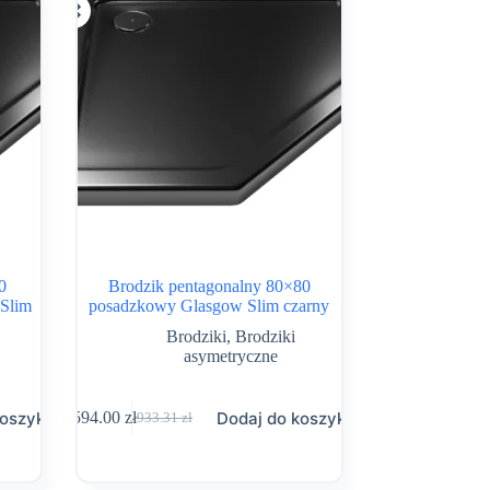
0
Brodzik pentagonalny 80×80
 Slim
posadzkowy Glasgow Slim czarny
Brodziki
,
Brodziki
asymetryczne
koszyka
Dodaj do koszyka
594.00
zł
933.31
zł
Pierwotna
Aktualna
cena
cena
wynosiła:
wynosi:
933.31 zł.
594.00 zł.