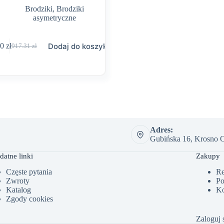
Brodziki
,
Brodziki
asymetryczne
Dodaj do koszyka
00
zł
917.31
zł
Pierwotna
Aktualna
cena
cena
wynosiła:
wynosi:
917.31 zł.
583.00 zł.
Adres:
Gubińska 16, Krosno O
datne linki
Zakupy
Częste pytania
Re
Zwroty
Po
Katalog
Ko
Zgody cookies
Zaloguj 