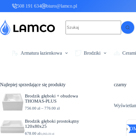
Przejdź
508 191 634
biuro@lamco.pl
do
treści
Brak
wyników
Armatura łazienkowa
Brodziki
Ceram
Najlepiej sprzedające się produkty
czarny
Brodzik głęboki + obudowa
THOMAS-PLUS
Wyświetlan
Z
756.00
zł
–
776.00
zł
a
k
Brodzik głęboki prostokątny
r
120x80x25
e
PRO
s
678.00
zł
1,065.31
zł
P
A