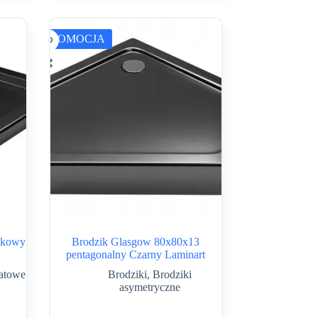
PROMOCJA
zkowy
Brodzik Glasgow 80x80x13
pentagonalny Czarny Laminart
ratowe
Brodziki
,
Brodziki
asymetryczne