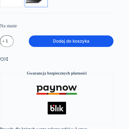
Na stanie
ilość
Dodaj do koszyka
Brodzik
pentagonalny
80x80
posadzkowy
Glasgow
Slim
czarny
Gwarancja bezpiecznych płatności