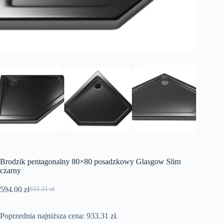
Brodzik pentagonalny 80×80 posadzkowy Glasgow Slim
czarny
594.00
zł
933.31
zł
Pierwotna
Aktualna
cena
cena
wynosiła:
wynosi:
Poprzednia najniższa cena:
933.31
zł
.
933.31 zł.
594.00 zł.