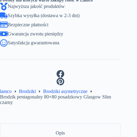
Powody dla których warto zakupy robić w Lamco
Najwyższa jakość produktów
Szybka wysyłka (dostawa w 2-3 dni)
Bezpieczne płatności
Gwarancja zwrotu pieniędzy
Satysfakcja gwarantowana
lamco
Brodziki
Brodziki asymetryczne
Brodzik pentagonalny 80×80 posadzkowy Glasgow Slim
czarny
Opis