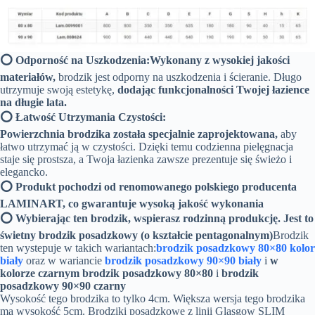
⭕ Odporność na Uszkodzenia:
Wykonany z wysokiej jakości
materiałów,
brodzik jest odporny na uszkodzenia i ścieranie. Długo
utrzymuje swoją estetykę,
dodając funkcjonalności Twojej łazience
na długie lata.
⭕ Łatwość Utrzymania Czystości:
Powierzchnia brodzika została specjalnie zaprojektowana,
aby
łatwo utrzymać ją w czystości. Dzięki temu codzienna pielęgnacja
staje się prostsza, a Twoja łazienka zawsze prezentuje się świeżo i
elegancko.
⭕ Produkt pochodzi od renomowanego polskiego producenta
LAMINART, co gwarantuje wysoką jakość wykonania
⭕ Wybierając ten brodzik, wspierasz rodzinną produkcję. Jest to
świetny brodzik posadzkowy (o kształcie pentagonalnym)
Brodzik
ten wystepuje w takich wariantach:
brodzik posadzkowy 80×80 kolor
biały
oraz w wariancie
brodzik posadzkowy 90×90 biały
i
w
kolorze czarnym brodzik posadzkowy 80×80
i
brodzik
posadzkowy 90×90 czarny
Wysokość tego brodzika to tylko 4cm. Większa wersja tego brodzika
ma wysokość 5cm. Brodziki posadzkowe z linii Glasgow SLIM