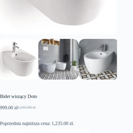
Bidet wiszący Doto
999.00
zł
1,235.00
zł
Pierwotna
Aktualna
cena
cena
wynosiła:
wynosi:
Poprzednia najniższa cena:
1,235.00
zł
.
1,235.00 zł.
999.00 zł.