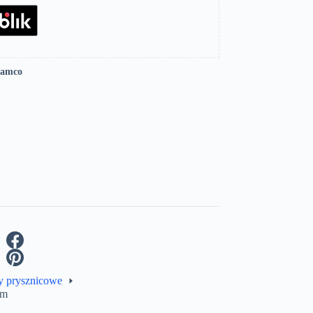
Lamco
y prysznicowe
om