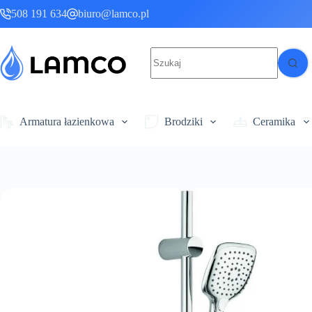
Przejdź
508 191 634
biuro@lamco.pl
do
treści
Brak
wyników
Armatura łazienkowa
Brodziki
Ceramika