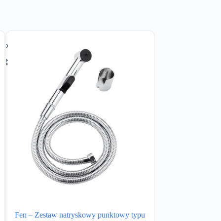
Fen – Zestaw natryskowy punktowy typu
Boho – zestaw 