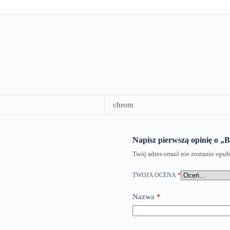
chrom
Napisz pierwszą opinię o „
Twój adres email nie zostanie opu
TWOJA OCENA
*
Nazwa
*