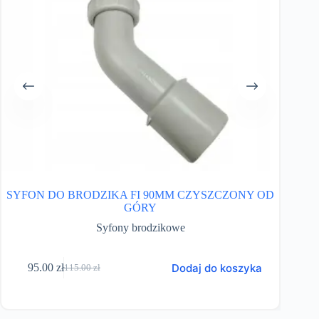
SYFON DO BRODZIKA FI 90MM CZYSZCZONY OD
Funk
GÓRY
Syfony brodzikowe
Dodaj do koszyka
95.00
zł
115.00
zł
Pierwotna
Aktualna
cena
cena
wynosiła:
wynosi:
115.00 zł.
95.00 zł.