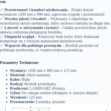
cm:
✅
Przestronność i komfort użytkowania
– Dzięki dużym
wymiarom 1200 mm x 900 mm, zapewnia wygodę i przestronność.
✅
Wysoka jakość i trwałość
– Wykonany z odpornego na
uszkodzenia akrylu sanitarnego, który zachowa estetykę na długie lata.
✅
Łatwość w utrzymaniu czystości
– Gładka powierzchnia akrylu
ułatwia codzienną pielęgnację brodzika.
✅
Elegancki wygląd
– Klasyczny biały kolor, który doskonale
komponuje się z różnymi aranżacjami łazienkowymi.
✅
Wsparcie dla polskiego przemysłu
– Brodzik pochodzi od
polskiego producenta, co wspiera krajową produkcję.
Parametry Techniczne:
Wymiary:
1200 mm x 900 mm x 125 mm
Materiał:
Akryl sanitarny
Kolor:
Biały
Rodzaj:
Brodzik prostokątny
Producent:
LAMINART (Polska)
Syfon:
Do zakupu osobno (dostępny w naszym sklepie)
Wysokość:
125 mm
Przeznaczenie:
Łazienka, prysznic