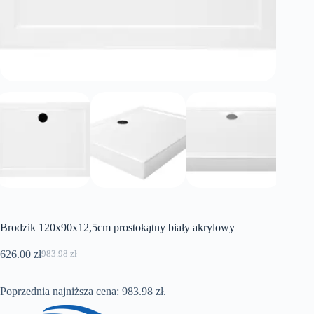
Brodzik 120x90x12,5cm prostokątny biały akrylowy
626.00
zł
983.98
zł
Pierwotna
Aktualna
cena
cena
wynosiła:
wynosi:
Poprzednia najniższa cena:
983.98
zł
.
983.98 zł.
626.00 zł.