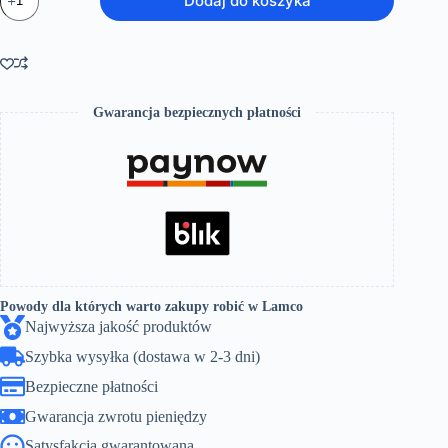
Dodaj do koszyka
Brodzik
120x90x12,5cm
prostokątny
biały
akrylowy
Gwarancja bezpiecznych płatności
Powody dla których warto zakupy robić w Lamco
Najwyższa jakość produktów
Szybka wysyłka (dostawa w 2-3 dni)
Bezpieczne płatności
Gwarancja zwrotu pieniędzy
Satysfakcja gwarantowana