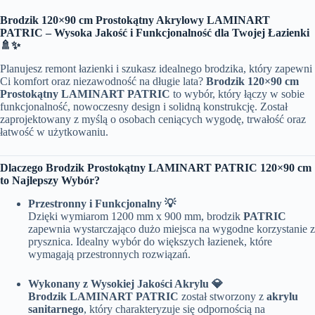
Brodzik 120×90 cm Prostokątny Akrylowy LAMINART
PATRIC – Wysoka Jakość i Funkcjonalność dla Twojej Łazienki
🚿✨
Planujesz remont łazienki i szukasz idealnego brodzika, który zapewni
Ci komfort oraz niezawodność na długie lata?
Brodzik 120×90 cm
Prostokątny LAMINART PATRIC
to wybór, który łączy w sobie
funkcjonalność, nowoczesny design i solidną konstrukcję. Został
zaprojektowany z myślą o osobach ceniących wygodę, trwałość oraz
łatwość w użytkowaniu.
Dlaczego Brodzik Prostokątny LAMINART PATRIC 120×90 cm
to Najlepszy Wybór?
Przestronny i Funkcjonalny 💡
Dzięki wymiarom 1200 mm x 900 mm, brodzik
PATRIC
zapewnia wystarczająco dużo miejsca na wygodne korzystanie z
prysznica. Idealny wybór do większych łazienek, które
wymagają przestronnych rozwiązań.
Wykonany z Wysokiej Jakości Akrylu 💎
Brodzik LAMINART PATRIC
został stworzony z
akrylu
sanitarnego
, który charakteryzuje się odpornością na