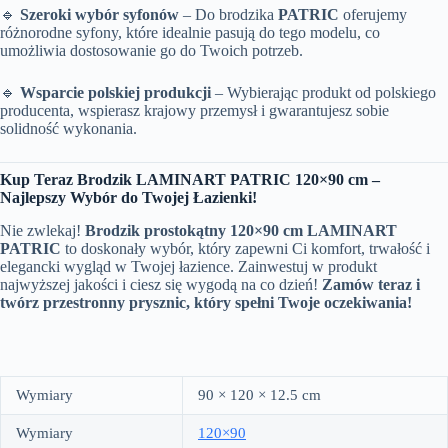
🔹
Szeroki wybór syfonów
– Do brodzika
PATRIC
oferujemy
różnorodne syfony, które idealnie pasują do tego modelu, co
umożliwia dostosowanie go do Twoich potrzeb.
🔹
Wsparcie polskiej produkcji
– Wybierając produkt od polskiego
producenta, wspierasz krajowy przemysł i gwarantujesz sobie
solidność wykonania.
Kup Teraz Brodzik LAMINART PATRIC 120×90 cm –
Najlepszy Wybór do Twojej Łazienki!
Nie zwlekaj!
Brodzik prostokątny 120×90 cm LAMINART
PATRIC
to doskonały wybór, który zapewni Ci komfort, trwałość i
elegancki wygląd w Twojej łazience. Zainwestuj w produkt
najwyższej jakości i ciesz się wygodą na co dzień!
Zamów teraz i
twórz przestronny prysznic, który spełni Twoje oczekiwania!
Wymiary
90 × 120 × 12.5 cm
Wymiary
120×90