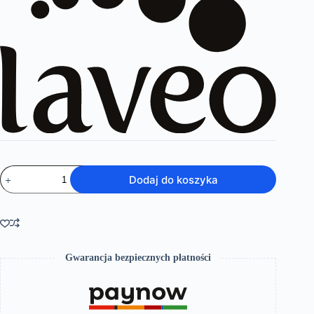
ilość
Dodaj do koszyka
Cers
–
kolumna
natryskowa
Gwarancja bezpiecznych płatności