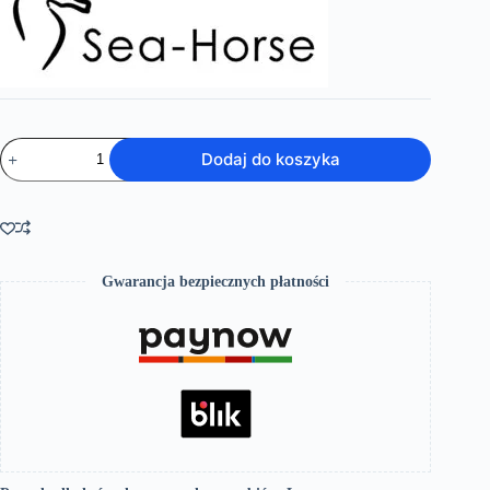
ilość
Dodaj do koszyka
Elipto-
bateria
natryskowa
Gwarancja bezpiecznych płatności