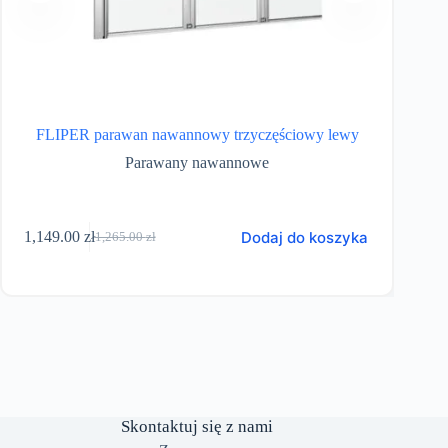
FLIPER parawan nawannowy trzyczęściowy lewy
Par
Parawany nawannowe
Dodaj do koszyka
1,149.00
zł
999
1,265.00
zł
Pierwotna
Aktualna
cena
cena
wynosiła:
wynosi:
1,265.00 zł.
1,149.00 zł.
Skontaktuj się z nami