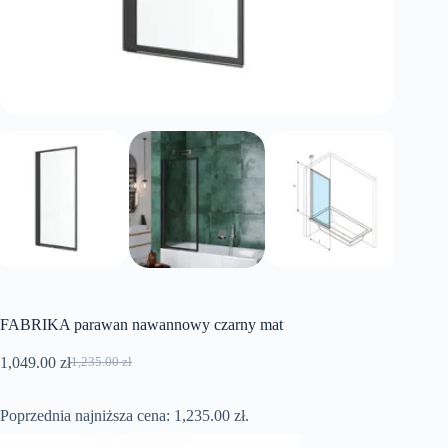
FABRIKA parawan nawannowy czarny mat
1,049.00
zł
1,235.00
zł
Pierwotna
Aktualna
cena
cena
wynosiła:
wynosi:
Poprzednia najniższa cena:
1,235.00
zł
.
1,235.00 zł.
1,049.00 zł.