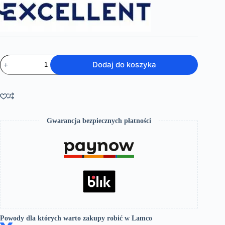
ilość
Dodaj do koszyka
FABRIKA
parawan
nawannowy
czarny
mat
Gwarancja bezpiecznych płatności
Powody dla których warto zakupy robić w Lamco