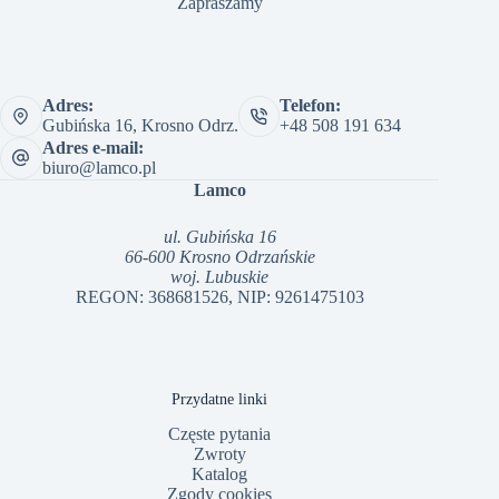
Zapraszamy
Adres:
Telefon:
Gubińska 16, Krosno Odrz.
+48 508 191 634
Adres e-mail:
biuro@lamco.pl
Lamco
ul. Gubińska 16
66-600 Krosno Odrzańskie
woj. Lubuskie
REGON: 368681526, NIP: 9261475103
Przydatne linki
Częste pytania
Zwroty
Katalog
Zgody cookies