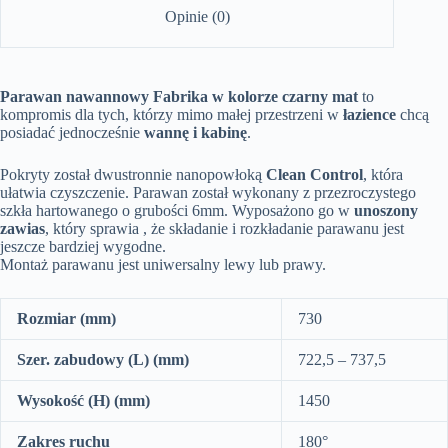
Opinie (0)
Parawan nawannowy Fabrika w kolorze czarny mat
to
kompromis dla tych, którzy mimo małej przestrzeni w
łazience
chcą
posiadać jednocześnie
wannę i kabinę
.
Pokryty został dwustronnie nanopowłoką
Clean Control
, która
ułatwia czyszczenie. Parawan został wykonany z przezroczystego
szkła hartowanego o grubości 6mm. Wyposażono go w
unoszony
zawias
, który sprawia , że składanie i rozkładanie parawanu jest
jeszcze bardziej wygodne.
Montaż parawanu jest uniwersalny lewy lub prawy.
Rozmiar (mm)
730
Szer. zabudowy (L) (mm)
722,5 – 737,5
Wysokość (H) (mm)
1450
Zakres ruchu
180°