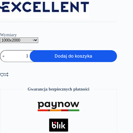
1,799.00 zł
Wymiary
ilość
Dodaj do koszyka
FABRIKA
ścianka
WALK-
IN
Gwarancja bezpiecznych płatności