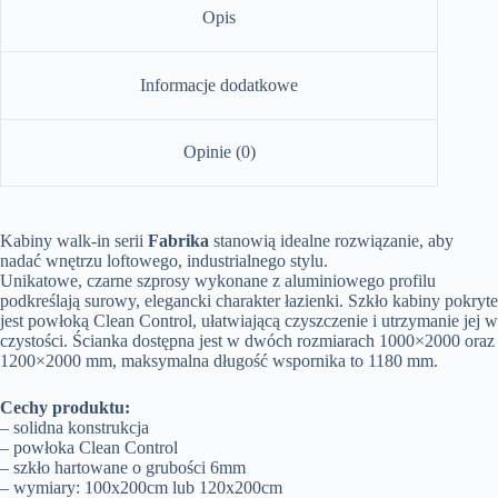
Opis
Informacje dodatkowe
Opinie (0)
Kabiny walk-in serii
Fabrika
stanowią idealne rozwiązanie, aby
nadać wnętrzu loftowego, industrialnego stylu.
Unikatowe, czarne szprosy wykonane z aluminiowego profilu
podkreślają surowy, elegancki charakter łazienki. Szkło kabiny pokryte
jest powłoką Clean Control, ułatwiającą czyszczenie i utrzymanie jej w
czystości. Ścianka dostępna jest w dwóch rozmiarach 1000×2000 oraz
1200×2000 mm, maksymalna długość wspornika to 1180 mm.
Cechy produktu:
– solidna konstrukcja
– powłoka Clean Control
– szkło hartowane o grubości 6mm
– wymiary: 100x200cm lub 120x200cm