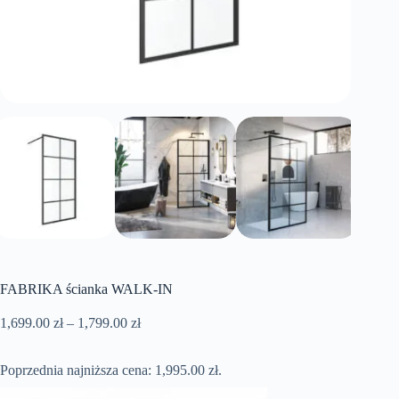
FABRIKA ścianka WALK-IN
Zakres
1,699.00
zł
–
1,799.00
zł
cen:
od
Poprzednia najniższa cena:
1,699.00 zł
1,995.00
zł
.
do