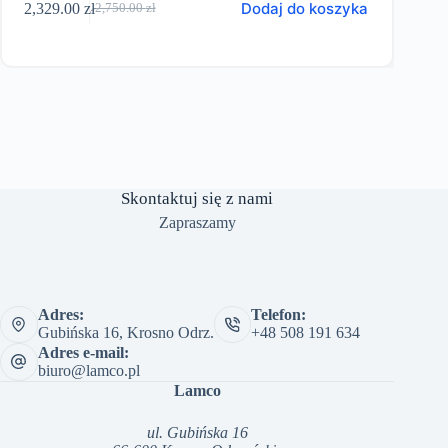
Dodaj do koszyka
2,329.00
zł
1,110
2,750.00
zł
produkt
Pierwotna
Aktualna
ma
cena
cena
wiele
wynosiła:
wynosi:
wariantów
2,750.00 zł.
2,329.00 zł.
Opcje
można
wybrać
na
stronie
produktu
Skontaktuj się z nami
Zapraszamy
Adres:
Telefon:
Gubińska 16, Krosno Odrz.
+48 508 191 634
Adres e-mail:
biuro@lamco.pl
Lamco
ul. Gubińska 16