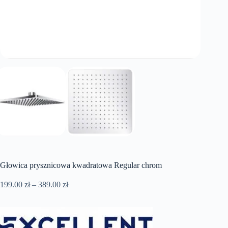
Głowica prysznicowa kwadratowa Regular chrom
Zakres
199.00
zł
–
389.00
zł
cen:
od
199.00 zł
do