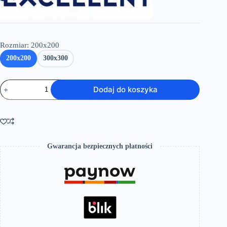
389.00 zł
Rozmiar
: 200x200
200x200
300x300
ilość
Dodaj do koszyka
Głowica
prysznicowa
kwadratowa
Regular
chrom
Gwarancja bezpiecznych płatności