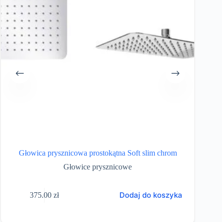
Głowica prysznicowa prostokątna Soft slim chrom
G
Głowice prysznicowe
Dodaj do koszyka
375.00
zł
1,19