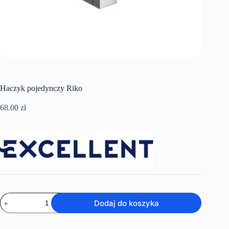
Haczyk pojedynczy Riko
68.00
zł
ilość
Dodaj do koszyka
Haczyk
pojedynczy
Riko