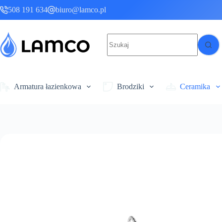
Przejdź
508 191 634
biuro@lamco.pl
do
treści
Brak
wyników
Armatura łazienkowa
Brodziki
Ceramika