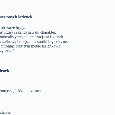
zesnych łazienek
:
obszarze bryły.
istyczny i skandynawski charakter.
nimalistycznymi aranżacjami łazienek.
walkową i miejsce na środki higieniczne.
chroniąc przy tym meble łazienkowe.
zyszczeń.
ienek
:
je się lekko i przestronnie.
tępne.