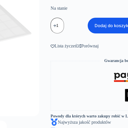
Na stanie
ilość
Nowoczesna
Dodaj do koszy
Umywalka
Meblowa
-
Minnesota
Lista życzeń
Porównaj
1000mm
Gwarancja be
Powody dla których warto zakupy robić w 
Najwyższa jakość produktów