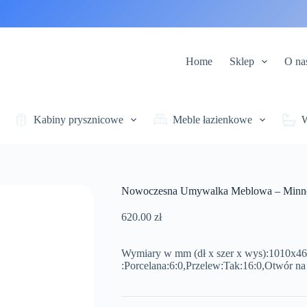
Home
Sklep
O na
Kabiny prysznicowe
Meble łazienkowe
Nowoczesna Umywalka Meblowa – Minn
620.00
zł
Wymiary w mm (dł x szer x wys):1010x465
:Porcelana:6:0,Przelew:Tak:16:0,Otwór na