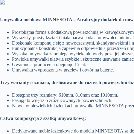
Umywalka meblowa MINNESOTA – Atrakcyjny dodatek do nowoc
Prostokątna forma z dodatkową powierzchnią w krawędziowym 
Wyrazisty, prosty kształt i biała barwa nadają umywalce minimal
Doskonale komponuje się z nowoczesnymi, skandynawskimi i mi
Funkcjonalna konstrukcja zapewnia odpowiednią przestrzeń umy
Wysoka umywalka zapobiega wyciekaniu wody poza jej obszar, 
Powłoka umywalki ułatwia szybkie i skuteczne usuwanie zaniec
Gwarancja producenta obejmuje 15 lat.
Umywalka wyposażona w przelew i otwór na baterię.
Trzy warianty rozmiaru, dostosowane do różnych powierzchni łaz
Dostępne trzy rozmiary: 610mm, 810mm oraz 1010mm.
Pasują do wnętrz o zróżnicowanych powierzchniach.
Nawet w niewielkich łazienkach umywalka MINNESOTA prezentu
Łatwa kompozycja z szafką umywalkową
:
Dedykowane meble łazienkowe do modelu MINNESOTA są dos