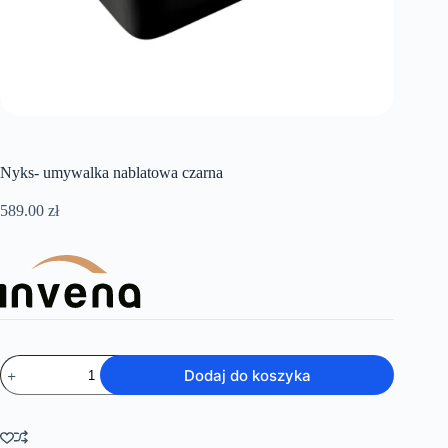
Nyks- umywalka nablatowa czarna
589.00
zł
ilość
Dodaj do koszyka
Nyks-
umywalka
nablatowa
czarna