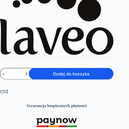
ilość
Dodaj do koszyka
Polla
–
bateria
umywalkowa
stojąca
z
korkiem
Gwarancja bezpiecznych płatności