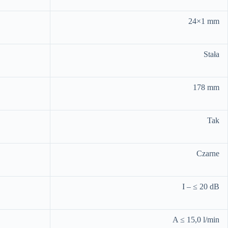
24×1 mm
Stała
178 mm
Tak
Czarne
I – ≤ 20 dB
A ≤ 15,0 l/min