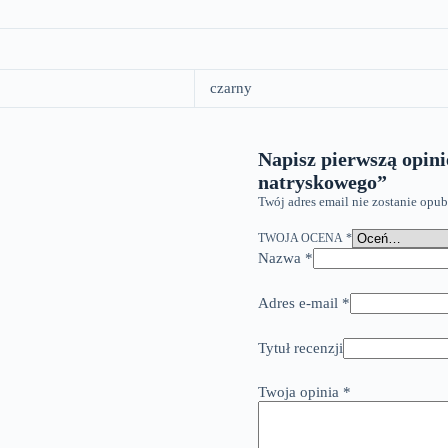
czarny
Napisz pierwszą opini
natryskowego”
Twój adres email nie zostanie opu
TWOJA OCENA
*
Nazwa
*
Adres e-mail
*
Tytuł recenzji
Twoja opinia
*