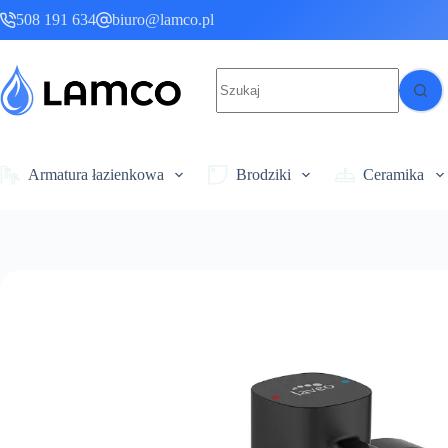
Przejdź
508 191 634
biuro@lamco.pl
do
treści
Brak
wyników
Armatura łazienkowa
Brodziki
Ceramika