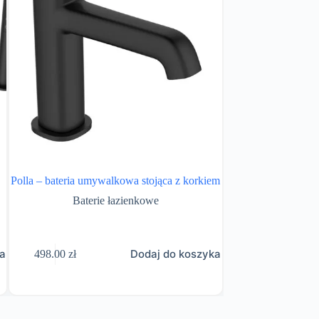
Polla – bateria umywalkowa stojąca z korkiem
Polla – bateria umy
Baterie łazienkowe
Bateri
ka
Dodaj do koszyka
498.00
zł
664.00
zł