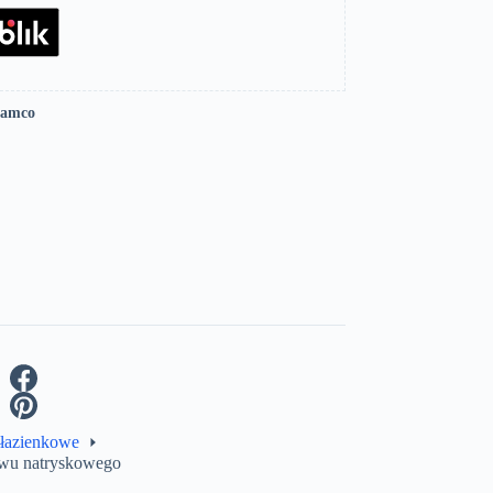
Lamco
 łazienkowe
tawu natryskowego