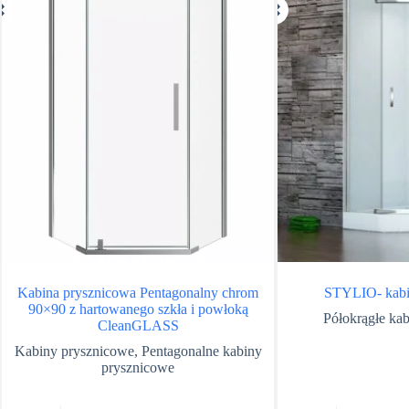
Kabina prysznicowa Pentagonalny chrom
STYLIO- kabi
90×90 z hartowanego szkła i powłoką
Półokrągłe ka
CleanGLASS
Kabiny prysznicowe
,
Pentagonalne kabiny
prysznicowe
Ten