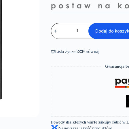
ilość
Prato-
Dodaj do koszy
kabina
natryskowa
Lista życzeń
Porównaj
Gwarancja be
Powody dla których warto zakupy robić w 
Najwyższa jakość produktów