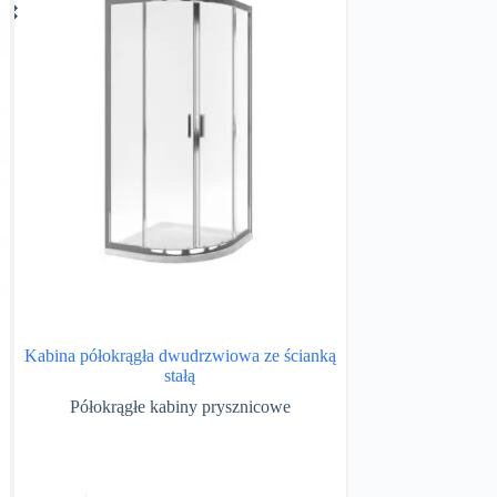
Kabina półokrągła dwudrzwiowa ze ścianką
stałą
Kabina półokrągła
Półokrągłe kabiny prysznicowe
Półokrągłe k
Ten