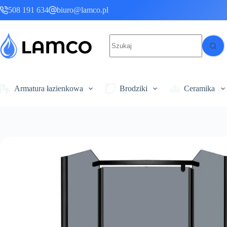
Przejdź
508 191 634
biuro@lamco.pl
do
treści
Brak
wyników
Armatura łazienkowa
Brodziki
Ceramika