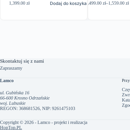
Dodaj do koszyka
1,399.00
zł
1,499.00
zł
–
1,559.00
zł
produkt
Zakres
ma
cen:
wiele
od
wariantów.
1,499.00 zł
Opcje
do
można
1,559.00 zł
wybrać
na
stronie
produktu
Skontaktuj się z nami
Zapraszamy
Lamco
Przy
Częs
ul. Gubińska 16
Zwr
66-600 Krosno Odrzańskie
Kat
woj. Lubuskie
Zgo
REGON: 368681526, NIP: 9261475103
Copyright © 2026 - Lamco - projekt i realizacja
HopTop.PL