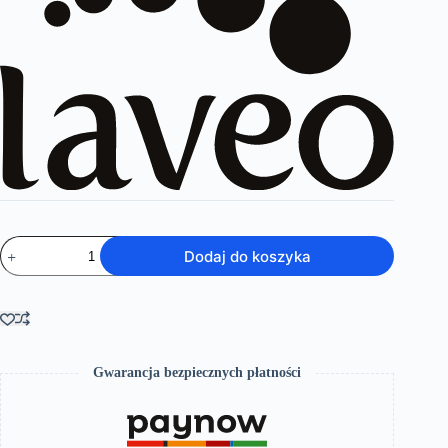
ilość
Dodaj do koszyka
Raila
–
bateria
natryskowa
ścienna
bez
zestawu
Gwarancja bezpiecznych płatności
natryskowego