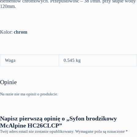
elementów chromowych. Przepustowość – 38 l/min. przy słupie wody
120mm.
Kolor:
chrom
Waga
0.545 kg
Opinie
Na razie nie ma opinii o produkcie.
Napisz pierwszą opinię o „Syfon brodzikowy
McAlpine HC26CLCP”
Twój adres email nie zostanie opublikowany.
Wymagane pola są oznaczone
*