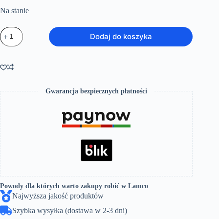
Na stanie
ilość
Dodaj do koszyka
Syfon
wannowy
click-
clack
złoto
50mm
-
Gwarancja bezpiecznych płatności
łatwe
czyszczenie,
metalowy
korek
Powody dla których warto zakupy robić w Lamco
Najwyższa jakość produktów
Szybka wysyłka (dostawa w 2-3 dni)