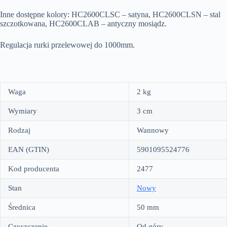
Inne dostępne kolory: HC2600CLSC – satyna, HC2600CLSN – stal
szczotkowana, HC2600CLAB – antyczny mosiądz.
Regulacja rurki przelewowej do 1000mm.
Waga
2 kg
Wymiary
3 cm
Rodzaj
Wannowy
EAN (GTIN)
5901095524776
Kod producenta
2477
Stan
Nowy
Średnica
50 mm
Czyszczenie
Od góry