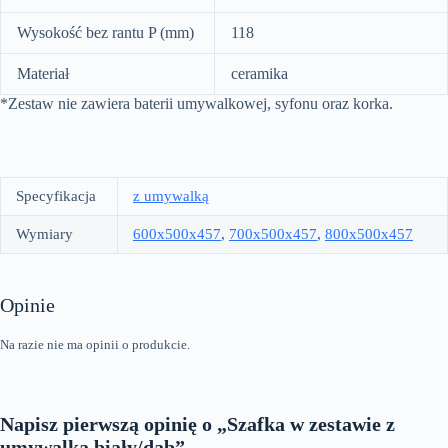
Wysokość bez rantu P (mm)
118
Materiał
ceramika
*Zestaw nie zawiera baterii umywalkowej, syfonu oraz korka.
Specyfikacja
z umywalką
Wymiary
600x500x457
,
700x500x457
,
800x500x457
Opinie
Na razie nie ma opinii o produkcie.
Napisz pierwszą opinię o „Szafka w zestawie z
umywalką biały/dąb”