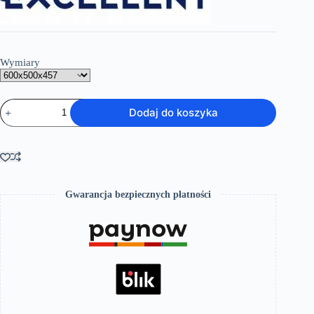
2,339.00 zł
Wymiary
ilość
Dodaj do koszyka
Szafka
w
zestawie
z
umywalką
biały/dąb
Gwarancja bezpiecznych płatności