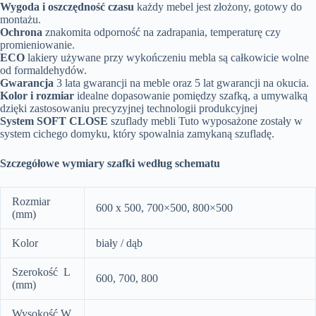
Wygoda i oszczędność czasu
każdy mebel jest złożony, gotowy do
montażu.
Ochrona
znakomita odporność na zadrapania, temperaturę czy
promieniowanie.
ECO
lakiery używane przy wykończeniu mebla są całkowicie wolne
od formaldehydów.
Gwarancja
3 lata gwarancji na meble oraz 5 lat gwarancji na okucia.
Kolor i rozmiar
idealne dopasowanie pomiędzy szafką, a umywalką
dzięki zastosowaniu precyzyjnej technologii produkcyjnej
System SOFT CLOSE
szuflady mebli Tuto wyposażone zostały w
system cichego domyku, który spowalnia zamykaną szufladę.
Szczegółowe wymiary szafki według schematu
Rozmiar
600 x 500, 700×500, 800×500
(mm)
Kolor
biały / dąb
Szerokość L
600, 700, 800
(mm)
Wysokość W