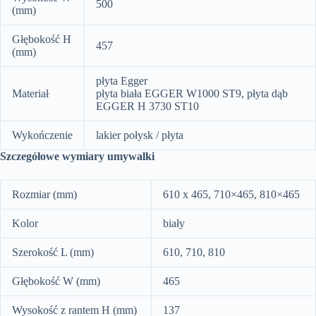
500
(mm)
Głębokość H
457
(mm)
płyta Egger
Materiał
płyta biała EGGER W1000 ST9, płyta dąb
EGGER H 3730 ST10
Wykończenie
lakier połysk / płyta
Szczegółowe wymiary umywalki
Rozmiar (mm)
610 x 465, 710×465, 810×465
Kolor
biały
Szerokość L (mm)
610, 710, 810
Głębokość W (mm)
465
Wysokość z rantem H (mm)
137