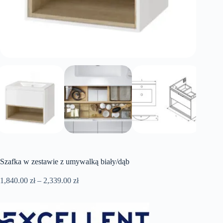
Szafka w zestawie z umywalką biały/dąb
Zakres
1,840.00
zł
–
2,339.00
zł
cen:
od
1,840.00 zł
do