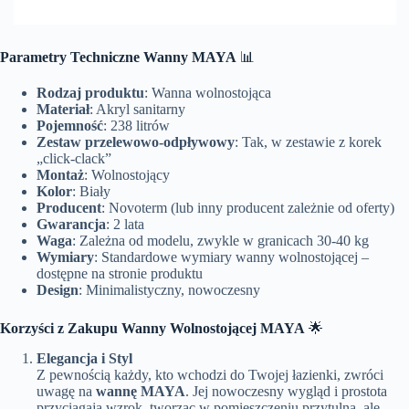
Parametry Techniczne Wanny MAYA
📊
Rodzaj produktu
: Wanna wolnostojąca
Materiał
: Akryl sanitarny
Pojemność
: 238 litrów
Zestaw przelewowo-odpływowy
: Tak, w zestawie z korek
„click-clack”
Montaż
: Wolnostojący
Kolor
: Biały
Producent
: Novoterm (lub inny producent zależnie od oferty)
Gwarancja
: 2 lata
Waga
: Zależna od modelu, zwykle w granicach 30-40 kg
Wymiary
: Standardowe wymiary wanny wolnostojącej –
dostępne na stronie produktu
Design
: Minimalistyczny, nowoczesny
Korzyści z Zakupu Wanny Wolnostojącej MAYA
🌟
Elegancja i Styl
Z pewnością każdy, kto wchodzi do Twojej łazienki, zwróci
uwagę na
wannę MAYA
. Jej nowoczesny wygląd i prostota
przyciągają wzrok, tworząc w pomieszczeniu przytulną, ale