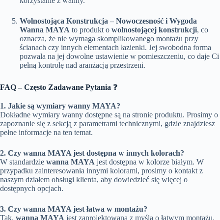
korzystanie z wanny.
Wolnostojąca Konstrukcja – Nowoczesność i Wygoda
Wanna MAYA
to produkt o
wolnostojącej konstrukcji
, co
oznacza, że nie wymaga skomplikowanego montażu przy
ścianach czy innych elementach łazienki. Jej swobodna forma
pozwala na jej dowolne ustawienie w pomieszczeniu, co daje Ci
pełną kontrolę nad aranżacją przestrzeni.
FAQ – Często Zadawane Pytania
❓
1. Jakie są wymiary wanny MAYA?
Dokładne wymiary wanny dostępne są na stronie produktu. Prosimy o
zapoznanie się z sekcją z parametrami technicznymi, gdzie znajdziesz
pełne informacje na ten temat.
2. Czy wanna MAYA jest dostępna w innych kolorach?
W standardzie
wanna MAYA
jest dostępna w kolorze białym. W
przypadku zainteresowania innymi kolorami, prosimy o kontakt z
naszym działem obsługi klienta, aby dowiedzieć się więcej o
dostępnych opcjach.
3. Czy wanna MAYA jest łatwa w montażu?
Tak,
wanna MAYA
jest zaprojektowana z myślą o łatwym montażu.