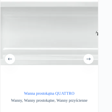
Wanna prostokątna QUATTRO
Wanny
,
Wanny prostokątne
,
Wanny przyścienne
W