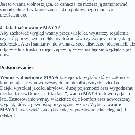
Jest to wanna wolnostojąca, co oznacza, że możesz ją zamontować
samodzielnie, bez konieczności skomplikowanego montażu
przyściennego.
4. Jak dbać o wannę MAYA?
Aby zachować wygląd wanny przez wiele lat, wystarczy regularnie
czyścić ją przy użyciu delikatnych środków czyszczących i miękkiej
ściereczki. Akryl sanitarny nie wymaga specjalistycznej pielęgnacji, ale
odpowiednia troska o niego zapewni, że wanna będzie wyglądała jak
nowa.
Podsumowanie
✅
Wanna wolnostojąca MAYA
to elegancki wybór, który doskonale
komponuje się w nowoczesnych i minimalistycznych łazienkach.
Dzięki wysokiej jakości akrylowi, dużej pojemności oraz wygodnemu
mechanizmowi korek „click-clack”, wanna
MAYA
to inwestycja na
lata. Zastosowanie wanny w łazience daje komfort oraz nowoczesny
wygląd, który z pewnością przyciągnie wzrok. Wybierz
wannę
MAYA
i przekształć swoją łazienkę w przestrzeń pełną elegancji i
relaksu!