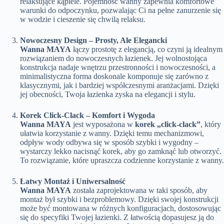
relaksujące kąpiele. Pojemność wanny zapewnia komfortowe
warunki do odpoczynku, pozwalając Ci na pełne zanurzenie się
w wodzie i cieszenie się chwilą relaksu.
Nowoczesny Design – Prosty, Ale Elegancki
Wanna MAYA
łączy prostotę z elegancją, co czyni ją idealnym
rozwiązaniem do nowoczesnych łazienek. Jej wolnostojąca
konstrukcja nadaje wnętrzu przestronności i nowoczesności, a
minimalistyczna forma doskonale komponuje się zarówno z
klasycznymi, jak i bardziej współczesnymi aranżacjami. Dzięki
jej obecności, Twoja łazienka zyska na elegancji i stylu.
Korek Click-Clack – Komfort i Wygoda
Wanna MAYA
jest wyposażona w
korek „click-clack”
, który
ułatwia korzystanie z wanny. Dzięki temu mechanizmowi,
odpływ wody odbywa się w sposób szybki i wygodny –
wystarczy lekko nacisnąć korek, aby go zamknąć lub otworzyć.
To rozwiązanie, które upraszcza codzienne korzystanie z wanny.
Łatwy Montaż i Uniwersalność
Wanna MAYA
została zaprojektowana w taki sposób, aby
montaż był szybki i bezproblemowy. Dzięki swojej konstrukcji
może być montowana w różnych konfiguracjach, dostosowując
się do specyfiki Twojej łazienki. Z łatwością dopasujesz ją do