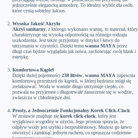
jednocześnie elegancką atmosferę. To idealny wybór dla osób,
które cenią subtelny luksus.
Wysoka Jakość Akrylu
Akryl sanitarny
, z którego wykonano wannę, to materiał, który
charakteryzuje się wysoką odpornością na różnego rodzaju
uszkodzenia. Jest także przyjemny w dotyku i łatwy do
utrzymania w czystości. Dzięki temu
wanna MAYA
przez
długi czas będzie wyglądała jak nowa, zachowując swój blask i
estetykę.
Komfortowa Kąpiel
Dzięki dużej pojemności
238 litrów
,
wanna MAYA
zapewnia
komfortową przestrzeń do kąpieli, w której będziesz mógł się
zrelaksować. Woda w wannie długo utrzymuje ciepło, co
pozwala na przyjemne i długotrwałe zanurzenie się w wodzie,
zwłaszcza w chłodniejsze dni.
Prosty, a Jednocześnie Funkcjonalny Korek Click-Clack
W zestawie znajduje się
korek click-clack
, który jest
wyjątkowo wygodny w użyciu. Jego prostota sprawia, że
odpływ wody jest szybki i bezproblemowy. Możesz go łatwo
otworzyć i zamknąć jednym ruchem, co upraszcza codzienne