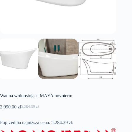
Wanna wolnostojąca MAYA novoterm
2,990.00
zł
5,284.39
zł
Pierwotna
Aktualna
cena
cena
wynosiła:
wynosi:
Poprzednia najniższa cena:
5,284.39
zł
.
5,284.39 zł.
2,990.00 zł.