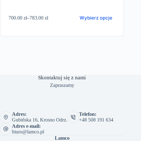
en
Ten
Wybierz opcje
700.00
zł
–
783.00
zł
632
odukt
produkt
Zakres
a
ma
cen:
ele
wiele
od
riantów.
wariantów
700.00 zł
pcje
Opcje
do
ożna
można
783.00 zł
ybrać
wybrać
a
na
ronie
stronie
roduktu
produktu
Skontaktuj się z nami
Zapraszamy
Adres:
Telefon:
Gubińska 16, Krosno Odrz.
+48 508 191 634
Adres e-mail:
biuro@lamco.pl
Lamco