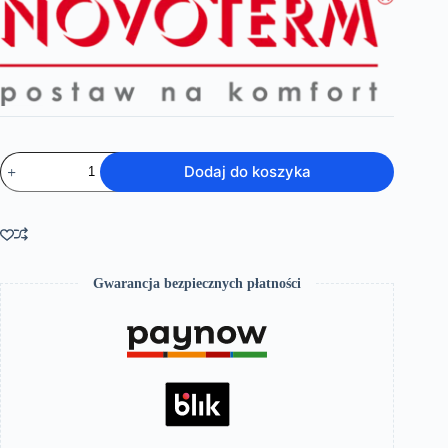
ilość
Dodaj do koszyka
Wanna
wolnostojąca
MAYA
novoterm
Gwarancja bezpiecznych płatności