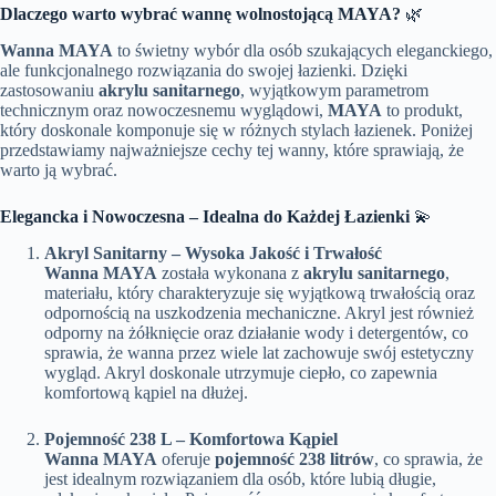
Dlaczego warto wybrać wannę wolnostojącą MAYA?
🌿
Wanna MAYA
to świetny wybór dla osób szukających eleganckiego,
ale funkcjonalnego rozwiązania do swojej łazienki. Dzięki
zastosowaniu
akrylu sanitarnego
, wyjątkowym parametrom
technicznym oraz nowoczesnemu wyglądowi,
MAYA
to produkt,
który doskonale komponuje się w różnych stylach łazienek. Poniżej
przedstawiamy najważniejsze cechy tej wanny, które sprawiają, że
warto ją wybrać.
Elegancka i Nowoczesna – Idealna do Każdej Łazienki
💫
Akryl Sanitarny – Wysoka Jakość i Trwałość
Wanna MAYA
została wykonana z
akrylu sanitarnego
,
materiału, który charakteryzuje się wyjątkową trwałością oraz
odpornością na uszkodzenia mechaniczne. Akryl jest również
odporny na żółknięcie oraz działanie wody i detergentów, co
sprawia, że wanna przez wiele lat zachowuje swój estetyczny
wygląd. Akryl doskonale utrzymuje ciepło, co zapewnia
komfortową kąpiel na dłużej.
Pojemność 238 L – Komfortowa Kąpiel
Wanna MAYA
oferuje
pojemność 238 litrów
, co sprawia, że
jest idealnym rozwiązaniem dla osób, które lubią długie,