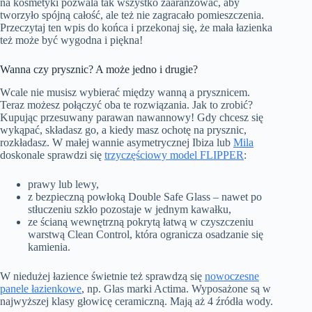
na kosmetyki pozwala tak wszystko zaaranżować, aby
tworzyło spójną całość, ale też nie zagracało pomieszczenia.
Przeczytaj ten wpis do końca i przekonaj się, że mała łazienka
też może być wygodna i piękna!
Wanna czy prysznic? A może jedno i drugie?
Wcale nie musisz wybierać między wanną a prysznicem.
Teraz możesz połączyć oba te rozwiązania. Jak to zrobić?
Kupując przesuwany parawan nawannowy! Gdy chcesz się
wykąpać, składasz go, a kiedy masz ochotę na prysznic,
rozkładasz. W małej wannie asymetrycznej Ibiza lub
Mila
doskonale sprawdzi się
trzyczęściowy model FLIPPER
:
prawy lub lewy,
z bezpieczną powłoką Double Safe Glass – nawet po
stłuczeniu szkło pozostaje w jednym kawałku,
ze ścianą wewnętrzną pokrytą łatwą w czyszczeniu
warstwą Clean Control, która ogranicza osadzanie się
kamienia.
W niedużej łazience świetnie też sprawdzą się
nowoczesne
panele łazienkowe
, np. Glas marki Actima. Wyposażone są w
najwyższej klasy głowicę ceramiczną. Mają aż 4 źródła wody.