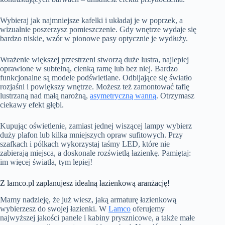
Wybieraj jak najmniejsze kafelki i układaj je w poprzek, a
wizualnie poszerzysz pomieszczenie. Gdy wnętrze wydaje się
bardzo niskie, wzór w pionowe pasy optycznie je wydłuży.
Wrażenie większej przestrzeni stworzą duże lustra, najlepiej
oprawione w subtelną, cienką ramę lub bez niej. Bardzo
funkcjonalne są modele podświetlane. Odbijające się światło
rozjaśni i powiększy wnętrze. Możesz też zamontować taflę
lustrzaną nad małą narożną,
asymetryczną wanną
. Otrzymasz
ciekawy efekt głębi.
Kupując oświetlenie, zamiast jednej wiszącej lampy wybierz
duży plafon lub kilka mniejszych opraw sufitowych. Przy
szafkach i pólkach wykorzystaj taśmy LED, które nie
zabierają miejsca, a doskonale rozświetlą łazienkę. Pamiętaj:
im więcej światła, tym lepiej!
Z lamco.pl zaplanujesz idealną łazienkową aranżację!
Mamy nadzieję, że już wiesz, jaką armaturę łazienkową
wybierzesz do swojej łazienki. W
Lamco
oferujemy
najwyższej jakości panele i kabiny prysznicowe, a także małe