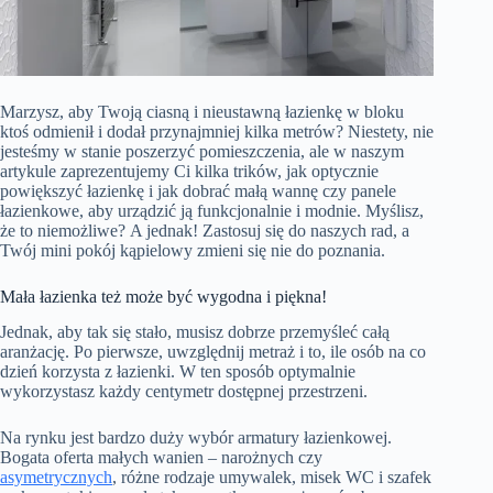
Marzysz, aby Twoją ciasną i nieustawną łazienkę w bloku
ktoś odmienił i dodał przynajmniej kilka metrów? Niestety, nie
jesteśmy w stanie poszerzyć pomieszczenia, ale w naszym
artykule zaprezentujemy Ci kilka trików, jak optycznie
powiększyć łazienkę i jak dobrać małą wannę czy panele
łazienkowe, aby urządzić ją funkcjonalnie i modnie. Myślisz,
że to niemożliwe? A jednak! Zastosuj się do naszych rad, a
Twój mini pokój kąpielowy zmieni się nie do poznania.
Mała łazienka też może być wygodna i piękna!
Jednak, aby tak się stało, musisz dobrze przemyśleć całą
aranżację. Po pierwsze, uwzględnij metraż i to, ile osób na co
dzień korzysta z łazienki. W ten sposób optymalnie
wykorzystasz każdy centymetr dostępnej przestrzeni.
Na rynku jest bardzo duży wybór armatury łazienkowej.
Bogata oferta małych wanien – narożnych czy
asymetrycznych
, różne rodzaje umywalek, misek WC i szafek