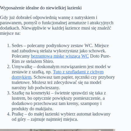
Wyposażenie idealne do niewielkiej łazienki
Gdy już dobrałeś odpowiednią wannę z natryskiem i
parawanem, pomyśl o funkcjonalnej armaturze i atrakcyjnych
dodatkach. Niewątpliwie w każdej łazience musi się znaleźć
miejsce na:
Sedes – polecamy podtynkowy zestaw WC. Miejsce
nad zabudową stelaża wykorzystasz jako schowek.
Polecamy
bezrantową miskę wiszącą WC
Doto Pure-
Rim ze stelażem Shiro.
Umywalkę – doskonałym rozwiązaniem jest model w
zestawie z szafką, np.
Tuto z szufladami z cichym
domykiem
. Schowasz tam papier, ręczniki czy przybory
toaletowe. Możesz też zdecydować się na model
narożny lub podwieszany.
Szafkę na kosmetyki – świetnie sprawdzi się taka z
lustrem, bo optycznie powiększy pomieszczenie, a
dodatkowo przechowasz tam kremy, szampony i
produkty do makijażu.
Pralkę – do małej łazienki wybierz automat ładowany
od góry – zajmuje najmniej miejsca.