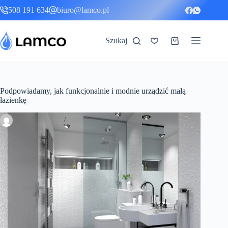
Przejdź
508 191 634
biuro@lamco.pl
do
treści
Szukaj
Koszyk
Podpowiadamy, jak funkcjonalnie i modnie urządzić małą
łazienkę
Ilona Kuchar
7 maja, 2021
Porady