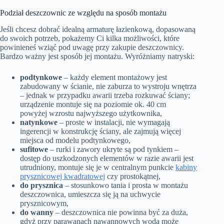
Podział deszczownic ze względu na sposób montażu
Jeśli chcesz dobrać idealną armaturę łazienkową, dopasowaną
do swoich potrzeb, pokażemy Ci kilka możliwości, które
powinieneś wziąć pod uwagę przy zakupie deszczownicy.
Bardzo ważny jest sposób jej montażu. Wyróżniamy natryski:
podtynkowe
– każdy element montażowy jest
zabudowany w ścianie, nie zaburza to wystroju wnętrza
– jednak w przypadku awarii trzeba rozkuwać ściany;
urządzenie montuje się na poziomie ok. 40 cm
powyżej wzrostu najwyższego użytkownika,
natynkowe
– proste w instalacji, nie wymagają
ingerencji w konstrukcję ściany, ale zajmują więcej
miejsca od modelu podtynkowego,
sufitowe
– rurki i zawory ukryte są pod tynkiem –
dostęp do uszkodzonych elementów w razie awarii jest
utrudniony, montuje się je w centralnym punkcie
kabiny
prysznicowej kwadratowej
czy prostokątnej,
do prysznica
– stosunkowo tania i prosta w montażu
deszczownica, umieszcza się ją na uchwycie
prysznicowym,
do wanny
– deszczownica nie powinna być za duża,
gdyż przy parawanach nawannowych woda może