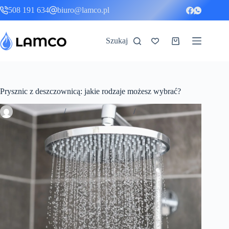
Przejdź
508 191 634
biuro@lamco.pl
do
treści
Szukaj
Koszyk
Prysznic z deszczownicą: jakie rodzaje możesz wybrać?
Ilona Kuchar
22 kwietnia, 2021
Porady