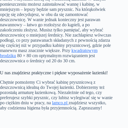
pomieszczeniu możesz zainstalować wannę i kabinę, w
mniejszym – lepszy będzie sam prysznic. Na którąkolwiek
opcję się zdecydujesz, w obu da się zamontować
deszczownicę. W wanie jednak konieczny jest parawan
nawannowy – łatwo go rozłożysz do kąpieli, a po
zakończeniu złożysz. Musisz tylko pamiętać, aby wybrać
deszczownicę o mniejszej średnicy. Nie zachlapiesz wówczas
podłogi, co przy parawanach składanych z pewnością zdarza
się częściej niż w przypadku kabiny prysznicowej, gdzie pole
manewru masz znacznie większe. Przy
kwadratowym
brodziku
80 × 80 cm optymalnym rozwiązaniem jest
deszczownica o średnicy od 20 do 30 cm.
U nas znajdziesz praktyczne i piękne wyposażenie łazienki!
Chętnie pomożemy Ci wybrać kabinę prysznicową z
deszczownicą idealną do Twojej łazienki. Dobierzemy też
pozostałą armaturę łazienkową. Niezależnie od tego, czy
preferujesz szybki prysznic, czy lubisz wylegiwać się w wanie
po ciężkim dniu w pracy, na
lamco.pl
znajdziesz wszystko,
aby codzienna higiena była przyjemnością. Zapraszamy!