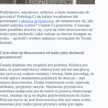
Podtynkowe, natynkowe, sufitowe, a może montowane do
prysznica? Podobają Ci się kabiny kwadratowe lub
prostokątne z
głowicą prysznicową
, ale zastanawiasz się, jaki
model natrysku wybrać? Chętnie Ci pomożemy. Z naszego
mini poradnika dowiesz się, czym się różni deszczownica od
tradycyjnej słuchawki i jakie rodzaje są obecnie dostępne na
rynku – sprawdź i wybierz najlepsze rozwiązanie do Twojej
łazienki.
Czym różni się deszczownica od tradycyjnej słuchawki
prysznicowej?
Zasada działania obu urządzeń jest podobna. Różnica jest
taka, że panel natryskowy umieszczony jest tuż nad głową,
ma zazwyczaj większe rozmiary i otwory, które powodują, że
woda spływa strumieniem podobnym do deszczu – stąd
nazwa deszczownica. Dzięki rozproszeniu wody zapewnia
delikatny, przyjemny natrysk. Słuchawka prysznicowa
natomiast podłączona jest do baterii za pomocą elastycznego
węża, instaluje się ją na drążku przytwierdzonym do ściany.
Podczas mycia się pod deszczownicą obie ręce masz wolne,
natomiast przy tradycyjnym prysznicu jedna jest zajęta.