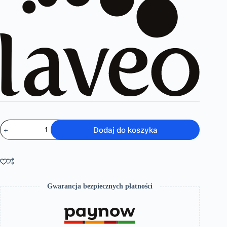
ilość
Dodaj do koszyka
Alea
–
bateria
natryskowa
podtynkowa
z
przełącznikiem
Gwarancja bezpiecznych płatności