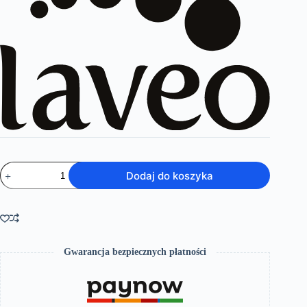
ilość
Dodaj do koszyka
Kvadrato
–
bateria
bidetowa
Gwarancja bezpiecznych płatności