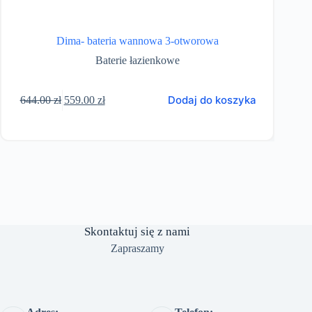
Appia
Dima- bateria wannowa 3-otworowa
Baterie łazienkowe
Pierwotna
Aktualna
Dodaj do koszyka
644.00
zł
559.00
zł
cena
cena
wynosiła:
wynosi:
644.00 zł.
559.00 zł.
Skontaktuj się z nami
Zapraszamy