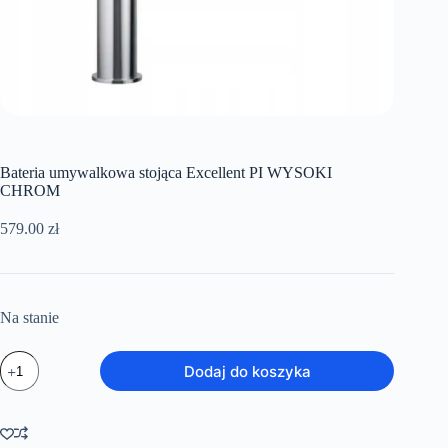
Bateria umywalkowa stojąca Excellent PI WYSOKI
CHROM
579.00
zł
Na stanie
ilość
Dodaj do koszyka
Bateria
umywalkowa
stojąca
Excellent
PI