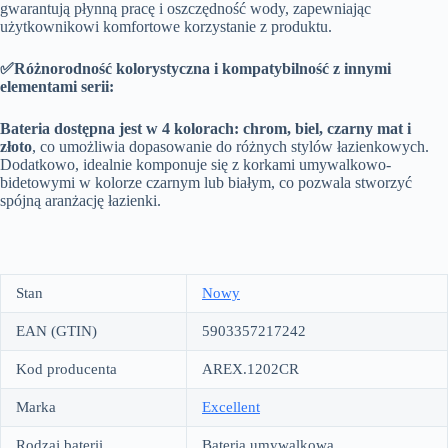
gwarantują płynną pracę i oszczędność wody, zapewniając
użytkownikowi komfortowe korzystanie z produktu.
✅Różnorodność kolorystyczna i kompatybilność z innymi
elementami serii:
Bateria dostępna jest w 4 kolorach: chrom, biel, czarny mat i
złoto
, co umożliwia dopasowanie do różnych stylów łazienkowych.
Dodatkowo, idealnie komponuje się z korkami umywalkowo-
bidetowymi w kolorze czarnym lub białym, co pozwala stworzyć
spójną aranżację łazienki.
Stan
Nowy
EAN (GTIN)
5903357217242
Kod producenta
AREX.1202CR
Marka
Excellent
Rodzaj baterii
Bateria umywalkowa