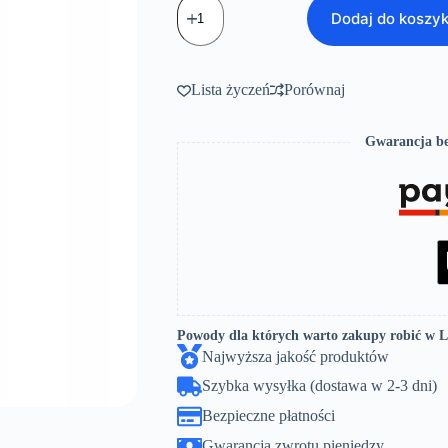
Deszczownica
Dodaj do koszy
SVART
Black
Invena
Lista życzeń
Porównaj
Gwarancja be
Powody dla których warto zakupy robić w 
Najwyższa jakość produktów
Szybka wysyłka (dostawa w 2-3 dni)
Bezpieczne płatności
Gwarancja zwrotu pieniędzy