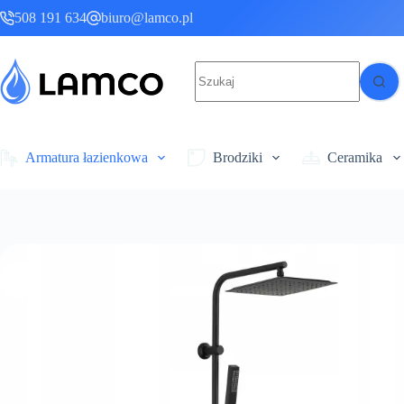
Przejdź
508 191 634
biuro@lamco.pl
do
treści
Brak
wyników
Armatura łazienkowa
Brodziki
Ceramika