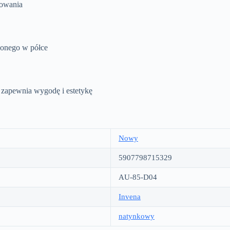
owania
zonego w półce
 zapewnia wygodę i estetykę
Nowy
5907798715329
AU-85-D04
Invena
natynkowy