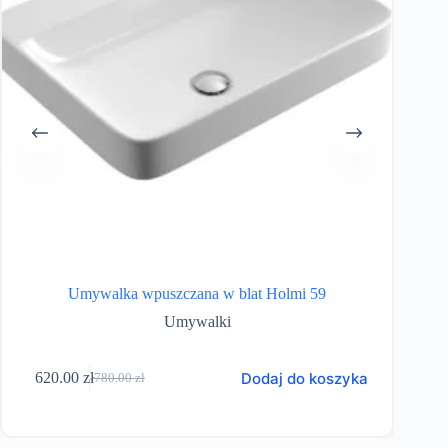
Umywalka wpuszczana w blat Holmi 59
Umywalki
Dodaj do koszyka
620.00
zł
77
780.00
zł
Pierwotna
Aktualna
cena
cena
wynosiła:
wynosi:
780.00 zł.
620.00 zł.