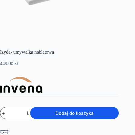
Izyda- umywalka nablatowa
449.00
zł
ilość
Dodaj do koszyka
Izyda-
umywalka
nablatowa