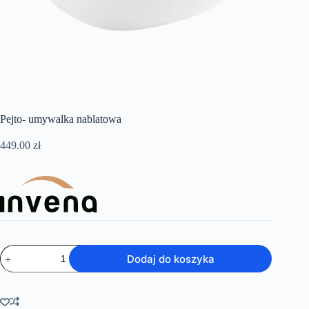
Pejto- umywalka nablatowa
449.00
zł
ilość
Dodaj do koszyka
Pejto-
umywalka
nablatowa