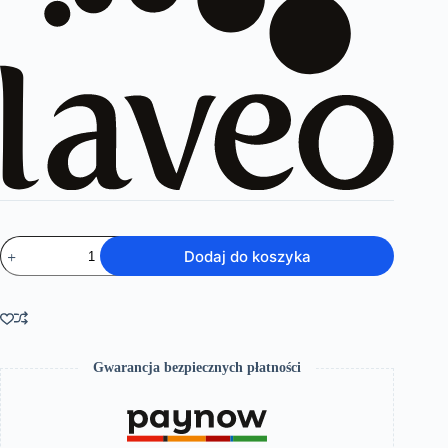
ilość
Dodaj do koszyka
Pretto
–
bateria
wannowa
4-
otworowa
Gwarancja bezpiecznych płatności