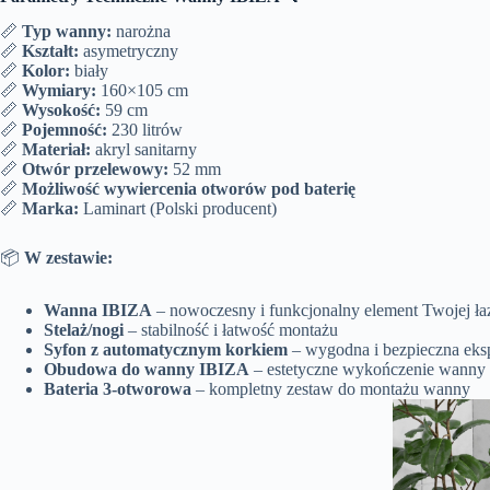
📏
Typ wanny:
narożna
📏
Kształt:
asymetryczny
📏
Kolor:
biały
📏
Wymiary:
160×105 cm
📏
Wysokość:
59 cm
📏
Pojemność:
230 litrów
📏
Materiał:
akryl sanitarny
📏
Otwór przelewowy:
52 mm
📏
Możliwość wywiercenia otworów pod baterię
📏
Marka:
Laminart (Polski producent)
📦
W zestawie:
Wanna IBIZA
– nowoczesny i funkcjonalny element Twojej ła
Stelaż/nogi
– stabilność i łatwość montażu
Syfon z automatycznym korkiem
– wygodna i bezpieczna eksp
Obudowa do wanny IBIZA
– estetyczne wykończenie wanny
Bateria 3-otworowa
– kompletny zestaw do montażu wanny