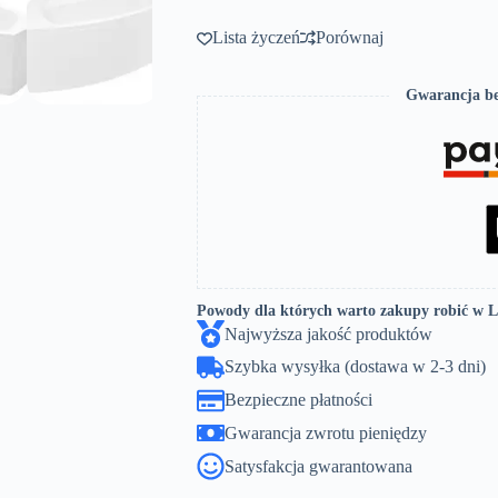
lewa
z
Lista życzeń
Porównaj
obudową,
baterią
i
Gwarancja be
syfonem
chrom
Powody dla których warto zakupy robić w 
Najwyższa jakość produktów
Szybka wysyłka (dostawa w 2-3 dni)
Bezpieczne płatności
Gwarancja zwrotu pieniędzy
Satysfakcja gwarantowana