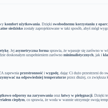
owy
komfort użytkowania
. Dzięki
swobodnemu korzystaniu z oparc
katne siedzisko
zostały zaprojektowane w taki sposób, abyś mógł wygod
tetykę
. Jej
asymetryczna forma
sprawia, że wpasuje się zarówno w wię
ędzie doskonałym uzupełnieniem zarówno
minimalistycznych
, jak i
kl
IZA zapewnia
przestronność
i
wygodę
, dając Ci dużo przestrzeni do s
rzymywać na odpowiedniej temperaturze
przez dłużej, co zwiększa 
ątkowo odporny na zarysowania
oraz
łatwy w pielęgnacji
. Dzięki t
riałem ciepłym
, co sprawia, że woda w wannie utrzymuje swoją temper