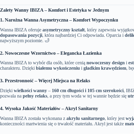
Zalety Wanny IBIZA – Komfort i Estetyka w Jednym
1. Narożna Wanna Asymetryczna – Komfort Wypoczynku
Wanna IBIZA oferuje
asymetryczny kształt
, który zapewnia wyjątk
dopasowania pozycji
, która najbardziej Ci odpowiada. Oparcia i
deli
najwyższym poziomie. 🛁
2. Nowoczesne Wzornictwo – Elegancka Łazienka
Wanna IBIZA to wybór dla osób, które cenią
nowoczesny design
i
es
charakteru. Dzięki
białemu wykończeniu
i
gładkim krawędziom
, b
3. Przestronność – Więcej Miejsca na Relaks
Dzięki
wielkości wanny
–
160 cm długości i 105 cm szerokości
, IB
pozwala na
pełny relaks
, a przy tym woda w tej wannie będzie się
ut
4. Wysoka Jakość Materiałów – Akryl Sanitarny
Wanna IBIZA została wykonana z
akrylu sanitarnego
, który jest
wyj
konieczności martwienia się o trwałość materiału. Akryl jest także
mate