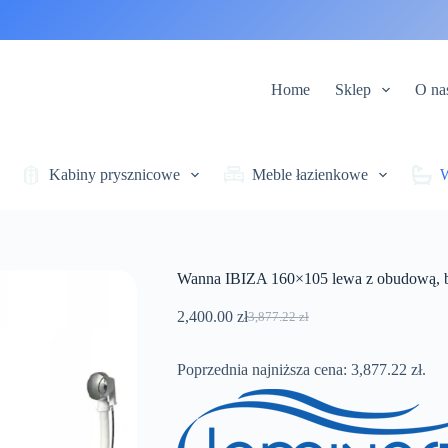
Home
Sklep
O na
Kabiny prysznicowe
Meble łazienkowe
Wanna IBIZA 160×105 lewa z obudową, ba
2,400.00
zł
3,877.22
zł
Pierwotna
Aktualna
cena
cena
wynosiła:
wynosi:
Poprzednia najniższa cena:
3,877.22
zł
.
3,877.22 zł.
2,400.00 zł.