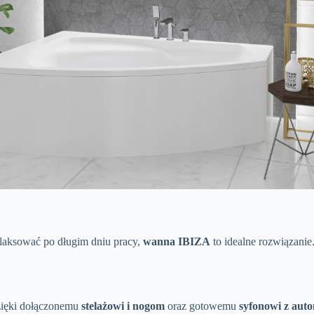
relaksować po długim dniu pracy,
wanna IBIZA
to idealne rozwiązanie
zięki dołączonemu
stelażowi i nogom
oraz gotowemu
syfonowi z aut