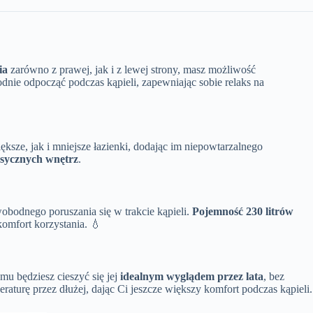
ia
zarówno z prawej, jak i z lewej strony, masz możliwość
nie odpocząć podczas kąpieli, zapewniając sobie relaks na
ksze, jak i mniejsze łazienki, dodając im niepowtarzalnego
asycznych wnętrz
.
wobodnego poruszania się w trakcie kąpieli.
Pojemność 230 litrów
komfort korzystania. 💧
emu będziesz cieszyć się jej
idealnym wyglądem przez lata
, bez
aturę przez dłużej, dając Ci jeszcze większy komfort podczas kąpieli.