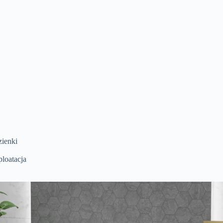
zienki
loatacja