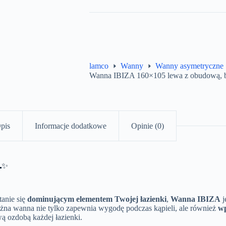
lamco
Wanny
Wanny asymetryczne
Wanna IBIZA 160×105 lewa z obudową, ba
pis
Informacje dodatkowe
Opinie (0)
🌊✨
tanie się
dominującym elementem Twojej łazienki
,
Wanna IBIZA
j
rożna wanna nie tylko zapewnia wygodę podczas kąpieli, ale również
wp
ą ozdobą każdej łazienki.