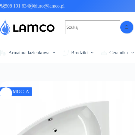
Przejdź
508 191 634
biuro@lamco.pl
do
treści
Brak
wyników
Armatura łazienkowa
Brodziki
Ceramika
PROMOCJA