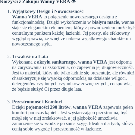
Korzyści z Zakupu Wanny VERA
🌟
Wyjątkowy Design i Nowoczesność
Wanna VERA
to połączenie nowoczesnego designu z
funkcjonalnością. Dzięki wykończeniu w
białym macie
, wanna
staje się eleganckim elementem, który z powodzeniem może być
centralnym punktem każdej łazienki. Jej prosty, ale efektowny
wygląd sprawia, że wnętrze nabiera wyjątkowego charakteru i
nowoczesnego stylu.
Trwałość na Lata
Wykonana z
akrylu sanitarnego
,
wanna VERA
jest odporna
na zarysowania i uszkodzenia, co zapewnia jej długowieczność.
Jest to materiał, który nie tylko ładnie się prezentuje, ale również
charakteryzuje się wysoką odpornością na działanie wilgoci,
detergentów czy innych czynników zewnętrznych, co sprawia,
że będzie służyć Ci przez długie lata.
Przestronność i Komfort
Dzięki
pojemności 290 litrów
,
wanna VERA
zapewnia pełen
komfort podczas kąpieli. Jest wystarczająco przestronna, byś
mógł się w niej zrelaksować, a jej głębokość umożliwia
zanurzenie się w wodzie po samą szyję. Idealna dla tych, którzy
cenią sobie wygodę i przestronność w łazience.