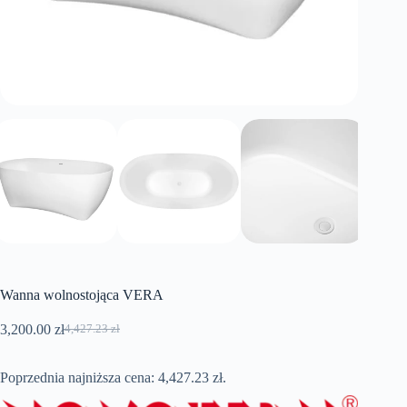
Wanna wolnostojąca VERA
3,200.00
zł
4,427.23
zł
Pierwotna
Aktualna
cena
cena
wynosiła:
wynosi:
Poprzednia najniższa cena:
4,427.23
zł
.
4,427.23 zł.
3,200.00 zł.