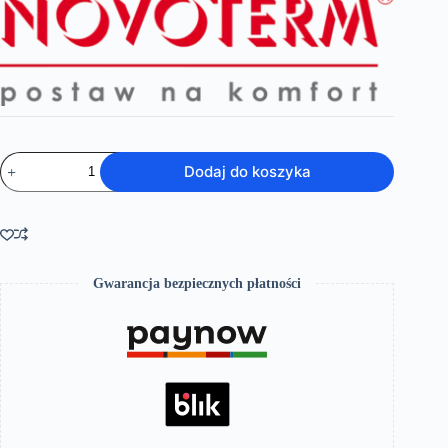
ilość
Dodaj do koszyka
Wanna
wolnostojąca
VERA
Gwarancja bezpiecznych płatności