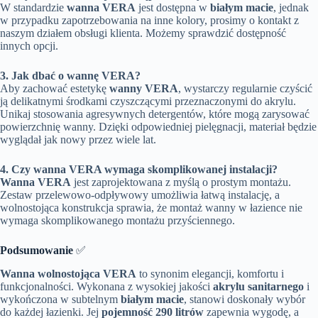
W standardzie
wanna VERA
jest dostępna w
białym macie
, jednak
w przypadku zapotrzebowania na inne kolory, prosimy o kontakt z
naszym działem obsługi klienta. Możemy sprawdzić dostępność
innych opcji.
3. Jak dbać o wannę VERA?
Aby zachować estetykę
wanny VERA
, wystarczy regularnie czyścić
ją delikatnymi środkami czyszczącymi przeznaczonymi do akrylu.
Unikaj stosowania agresywnych detergentów, które mogą zarysować
powierzchnię wanny. Dzięki odpowiedniej pielęgnacji, materiał będzie
wyglądał jak nowy przez wiele lat.
4. Czy wanna VERA wymaga skomplikowanej instalacji?
Wanna VERA
jest zaprojektowana z myślą o prostym montażu.
Zestaw przelewowo-odpływowy umożliwia łatwą instalację, a
wolnostojąca konstrukcja sprawia, że montaż wanny w łazience nie
wymaga skomplikowanego montażu przyściennego.
Podsumowanie
✅
Wanna wolnostojąca VERA
to synonim elegancji, komfortu i
funkcjonalności. Wykonana z wysokiej jakości
akrylu sanitarnego
i
wykończona w subtelnym
białym macie
, stanowi doskonały wybór
do każdej łazienki. Jej
pojemność 290 litrów
zapewnia wygodę, a