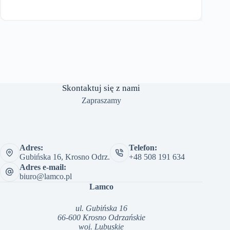
cena
cena
wynosiła:
wynosi:
4,427.23 zł.
3,100.00 zł.
Skontaktuj się z nami
Zapraszamy
Adres:
Telefon:
Gubińska 16, Krosno Odrz.
+48 508 191 634
Adres e-mail:
biuro@lamco.pl
Lamco
ul. Gubińska 16
66-600 Krosno Odrzańskie
woj. Lubuskie