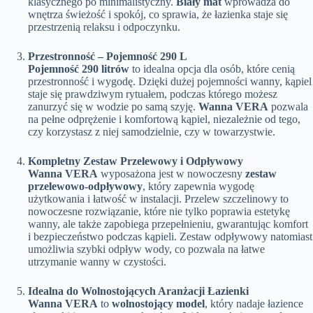
klasycznego po minimalistyczny.
Biały mat
wprowadza do
wnętrza świeżość i spokój, co sprawia, że łazienka staje się
przestrzenią relaksu i odpoczynku.
Przestronność – Pojemność 290 L
Pojemność 290 litrów
to idealna opcja dla osób, które cenią
przestronność i wygodę. Dzięki dużej pojemności wanny, kąpiel
staje się prawdziwym rytuałem, podczas którego możesz
zanurzyć się w wodzie po samą szyję.
Wanna VERA
pozwala
na pełne odprężenie i komfortową kąpiel, niezależnie od tego,
czy korzystasz z niej samodzielnie, czy w towarzystwie.
Kompletny Zestaw Przelewowy i Odpływowy
Wanna VERA
wyposażona jest w nowoczesny
zestaw
przelewowo-odpływowy
, który zapewnia wygodę
użytkowania i łatwość w instalacji. Przelew szczelinowy to
nowoczesne rozwiązanie, które nie tylko poprawia estetykę
wanny, ale także zapobiega przepełnieniu, gwarantując komfort
i bezpieczeństwo podczas kąpieli. Zestaw odpływowy natomiast
umożliwia szybki odpływ wody, co pozwala na łatwe
utrzymanie wanny w czystości.
Idealna do Wolnostojących Aranżacji Łazienki
Wanna VERA
to
wolnostojący model
, który nadaje łazience