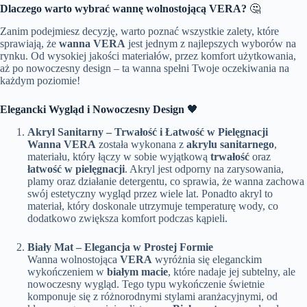
Dlaczego warto wybrać wannę wolnostojącą VERA?
🤔
Zanim podejmiesz decyzję, warto poznać wszystkie zalety, które
sprawiają, że
wanna VERA
jest jednym z najlepszych wyborów na
rynku. Od wysokiej jakości materiałów, przez komfort użytkowania,
aż po nowoczesny design – ta wanna spełni Twoje oczekiwania na
każdym poziomie!
Elegancki Wygląd i Nowoczesny Design
🖤
Akryl Sanitarny – Trwałość i Łatwość w Pielęgnacji
Wanna VERA
została wykonana z
akrylu sanitarnego
,
materiału, który łączy w sobie wyjątkową
trwałość
oraz
łatwość w pielęgnacji
. Akryl jest odporny na zarysowania,
plamy oraz działanie detergentu, co sprawia, że wanna zachowa
swój estetyczny wygląd przez wiele lat. Ponadto akryl to
materiał, który doskonale utrzymuje temperaturę wody, co
dodatkowo zwiększa komfort podczas kąpieli.
Biały Mat – Elegancja w Prostej Formie
Wanna wolnostojąca
VERA
wyróżnia się eleganckim
wykończeniem w
białym macie
, które nadaje jej subtelny, ale
nowoczesny wygląd. Tego typu wykończenie świetnie
komponuje się z różnorodnymi stylami aranżacyjnymi, od