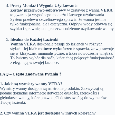
Prosty Montaż i Wygoda Użytkowania
Zestaw przelewowo-odpływowy
w zestawie z wanną
VERA
to gwarancja wygodnego montażu i łatwego użytkowania.
System przelewu szczelinowego sprawia, że wanna jest nie
tylko funkcjonalna, ale i estetyczna. Odpływ wody odbywa się
szybko i sprawnie, co upraszcza codzienne użytkowanie wanny.
Idealna do Każdej Łazienki
Wanna VERA
doskonale pasuje do łazienek w różnych
stylach. Jej
białe matowe wykończenie
sprawia, że wpasowuje
się w klasyczne, minimalistyczne, a także nowoczesne wnętrza.
To świetny wybór dla osób, które chcą połączyć funkcjonalność
z elegancją w swojej łazience.
FAQ – Często Zadawane Pytania
❓
1. Jakie są wymiary wanny VERA?
Wymiary wanny dostępne są na stronie produktu. Zazwyczaj są
podane dokładne informacje dotyczące długości, szerokości i
głębokości wanny, które pozwolą Ci dostosować ją do wymiarów
Twojej łazienki.
2. Czy wanna VERA jest dostępna w innych kolorach?