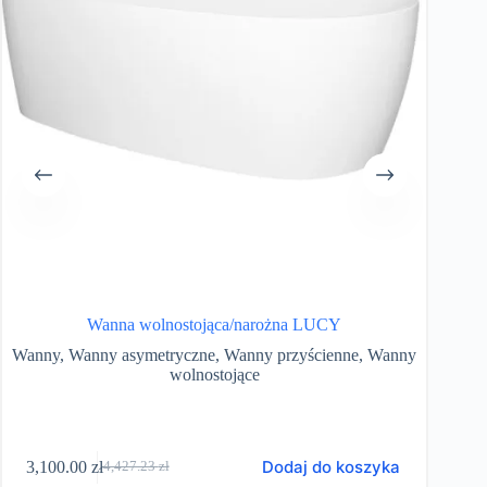
Wanna wolnostojąca/narożna LUCY
Wanny
,
Wanny asymetryczne
,
Wanny przyścienne
,
Wanny
wolnostojące
Dodaj do koszyka
3,100.00
zł
1,35
4,427.23
zł
Pierwotna
Aktualna