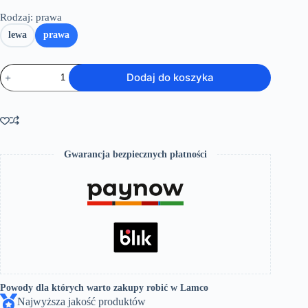
Rodzaj
: prawa
lewa
prawa
ilość
Dodaj do koszyka
Wanna
narożna
MILA
Gwarancja bezpiecznych płatności
Powody dla których warto zakupy robić w Lamco
Najwyższa jakość produktów