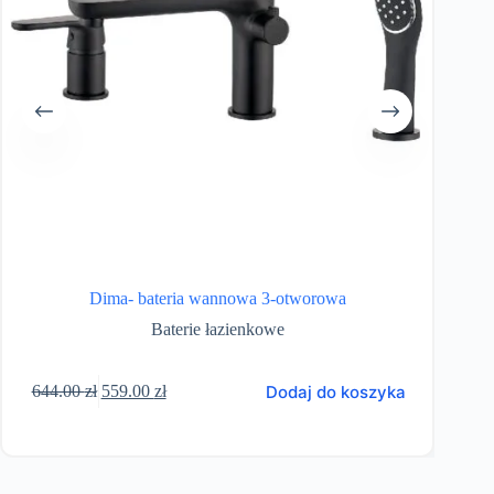
Sy
Dima- bateria wannowa 3-otworowa
Baterie łazienkowe
Pierwotna
Aktualna
Dodaj do koszyka
644.00
zł
559.00
zł
cena
cena
wynosiła:
wynosi:
644.00 zł.
559.00 zł.