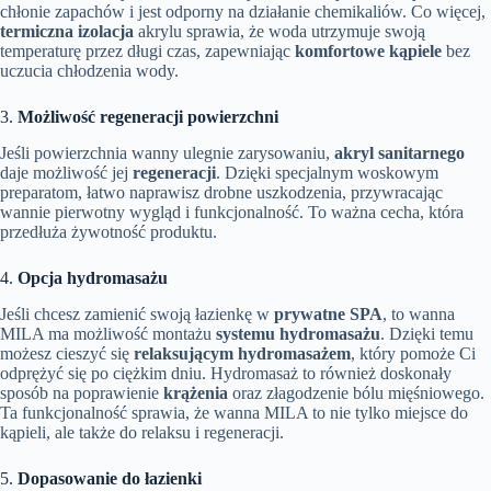
chłonie zapachów i jest odporny na działanie chemikaliów. Co więcej,
termiczna izolacja
akrylu sprawia, że woda utrzymuje swoją
temperaturę przez długi czas, zapewniając
komfortowe kąpiele
bez
uczucia chłodzenia wody.
3.
Możliwość regeneracji powierzchni
Jeśli powierzchnia wanny ulegnie zarysowaniu,
akryl sanitarnego
daje możliwość jej
regeneracji
. Dzięki specjalnym woskowym
preparatom, łatwo naprawisz drobne uszkodzenia, przywracając
wannie pierwotny wygląd i funkcjonalność. To ważna cecha, która
przedłuża żywotność produktu.
4.
Opcja hydromasażu
Jeśli chcesz zamienić swoją łazienkę w
prywatne SPA
, to wanna
MILA ma możliwość montażu
systemu hydromasażu
. Dzięki temu
możesz cieszyć się
relaksującym hydromasażem
, który pomoże Ci
odprężyć się po ciężkim dniu. Hydromasaż to również doskonały
sposób na poprawienie
krążenia
oraz złagodzenie bólu mięśniowego.
Ta funkcjonalność sprawia, że wanna MILA to nie tylko miejsce do
kąpieli, ale także do relaksu i regeneracji.
5.
Dopasowanie do łazienki