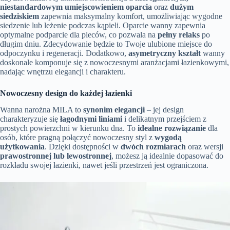
niestandardowym umiejscowieniem oparcia
oraz
dużym
siedziskiem
zapewnia maksymalny komfort, umożliwiając wygodne
siedzenie lub leżenie podczas kąpieli. Oparcie wanny zapewnia
optymalne podparcie dla pleców, co pozwala na
pełny relaks
po
długim dniu. Zdecydowanie będzie to Twoje ulubione miejsce do
odpoczynku i regeneracji. Dodatkowo,
asymetryczny kształt
wanny
doskonale komponuje się z nowoczesnymi aranżacjami łazienkowymi,
nadając wnętrzu elegancji i charakteru.
Nowoczesny design do każdej łazienki
Wanna narożna MILA to
synonim elegancji
– jej design
charakteryzuje się
łagodnymi liniami
i delikatnym przejściem z
prostych powierzchni w kierunku dna. To
idealne rozwiązanie
dla
osób, które pragną połączyć nowoczesny styl z
wygodą
użytkowania
. Dzięki dostępności w
dwóch rozmiarach
oraz wersji
prawostronnej lub lewostronnej
, możesz ją idealnie dopasować do
rozkładu swojej łazienki, nawet jeśli przestrzeń jest ograniczona.