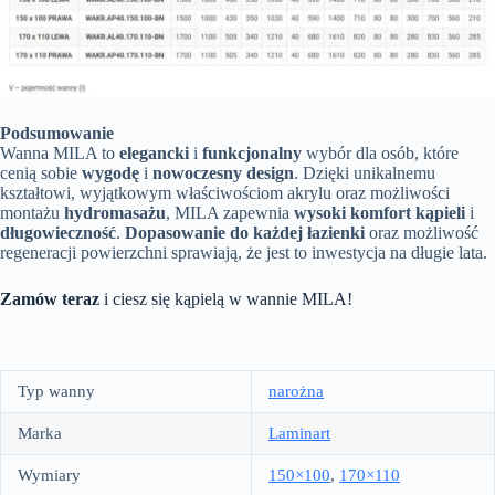
Podsumowanie
Wanna MILA to
elegancki
i
funkcjonalny
wybór dla osób, które
cenią sobie
wygodę
i
nowoczesny design
. Dzięki unikalnemu
kształtowi, wyjątkowym właściwościom akrylu oraz możliwości
montażu
hydromasażu
, MILA zapewnia
wysoki komfort kąpieli
i
długowieczność
.
Dopasowanie do każdej łazienki
oraz możliwość
regeneracji powierzchni sprawiają, że jest to inwestycja na długie lata.
Zamów teraz
i ciesz się kąpielą w wannie MILA!
Typ wanny
narożna
Marka
Laminart
Wymiary
150×100
,
170×110