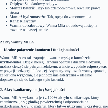
Odpływ
: Standardowy odpływ
Montaż baterii
: Trzy- lub czterootworowa, lewa lub prawa
strona
Montaż hydromasażu
: Tak, opcja do zamontowania
Rant
: Klasyczny
Wanna do zabudowy
. Wanna Mila z obudową dostępna
również na naszej stronie.
Zalety wanny MILA
1.
Idealne połączenie komfortu i funkcjonalności
Wanna MILA została zaprojektowana z myślą o
komforcie
użytkownika
. Dzięki nieregularnemu oparciu i dużemu siedzisku,
możesz cieszyć się
pełnym relaksem
, a także wygodnie
odpoczywać
w pozycji siedzącej lub leżącej. Asymetryczny kształt wanny sprawia,
że jest ona
wygodna
, ale jednocześnie
estetyczna
– idealnie
dopasowuje się do każdego stylu łazienki.
2.
Akryl sanitarnego najwyższej jakości
Wanna MILA wykonana jest z
100% akrylu sanitarnego
, który
charakteryzuje się
gładką powierzchnią
i odpornością na
uszkodzenia. Akryl to materiał, który
łatwo utrzymać w czystości
, nie