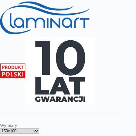
do
1,199.00 zł
Wymiary