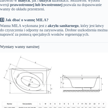
zarówno w
małych
, jak i
dużych
łazienkach. Możliwość wyboru
wersji
prawostronnej lub lewostronnej
pozwala na dopasowanie
wanny do układu przestrzeni.
4️⃣ Jak dbać o wannę MILA?
Wanna MILA wykonana jest z
akrylu sanitarnego
, który jest łatwy
do czyszczenia i odporny na zarysowania. Drobne uszkodzenia można
naprawić za pomocą specjalnych wosków regenerujących.
Wymiary wanny narożnej