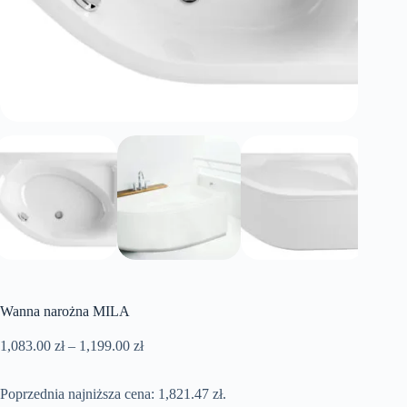
Wanna narożna MILA
Zakres
1,083.00
zł
–
1,199.00
zł
cen:
od
Poprzednia najniższa cena:
1,083.00 zł
1,821.47
zł
.