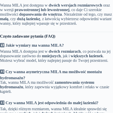
Wanna MILA jest dostępna w
dwóch wersjach rozmiarowych
oraz
w wersji
prawostronnej lub lewostronnej
, co daje Ci szerokie
możliwości
dopasowania do wnętrza
. Niezależnie od tego, czy masz
małą
, czy
dużą łazienkę
, z łatwością wybierzesz odpowiedni wariant
wanny, który najlepiej wpasuje się w przestrzeń.
Często zadawane pytania (FAQ)
1️⃣ Jakie wymiary ma wanna MILA?
Wanna MILA dostępna jest w
dwóch rozmiarach
, co pozwala na jej
dopasowanie zarówno do
mniejszych
, jak i
większych łazienek
.
Możesz wybrać model, który najlepiej pasuje do Twojej przestrzeni.
2️⃣ Czy wanna asymetryczna MILA ma możliwość montażu
hydromasażu?
Tak, wanna MILA ma możliwość
zamontowania systemu
hydromasażu
, który zapewnia wyjątkowy komfort i relaks w czasie
kąpieli.
3️⃣ Czy wanna MILA jest odpowiednia do małej łazienki?
Tak, dzięki różnym rozmiarom, wanna MILA idealnie sprawdzi się