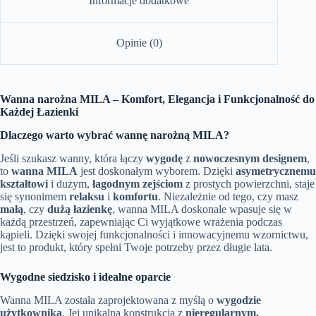
Informacje dodatkowe
Opinie (0)
Wanna narożna MILA – Komfort, Elegancja i Funkcjonalność do
Każdej Łazienki
Dlaczego warto wybrać wannę narożną MILA?
Jeśli szukasz wanny, która łączy
wygodę
z
nowoczesnym designem
,
to
wanna MILA
jest doskonałym wyborem. Dzięki
asymetrycznemu
kształtowi
i dużym,
łagodnym zejściom
z prostych powierzchni, staje
się synonimem
relaksu
i
komfortu
. Niezależnie od tego, czy masz
małą
, czy
dużą łazienkę
, wanna MILA doskonale wpasuje się w
każdą przestrzeń, zapewniając Ci wyjątkowe wrażenia podczas
kąpieli. Dzięki swojej funkcjonalności i innowacyjnemu wzornictwu,
jest to produkt, który spełni Twoje potrzeby przez długie lata.
Wygodne siedzisko i idealne oparcie
Wanna MILA została zaprojektowana z myślą o
wygodzie
użytkownika
. Jej unikalna konstrukcja z
nieregularnym,