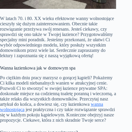
W latach 70. i 80. XX wieku efektowne wanny wolnostojące
cieszyły się dużym zainteresowaniem. Obecnie takie
rozwiązanie przeżywa swój renesans. Jesteś ciekawy, czy
sprawdzi się ono także w Twojej łazience? Przygotowaliśmy
specjalny mini poradnik. Jesteśmy przekonani, że ułatwi Ci
wybór odpowiedniego modelu, który posłuży wszystkim
domownikom przez wiele lat. Serdecznie zapraszamy do
lektury i zapoznania się z naszą wyjątkową ofertą!
Wanna łazienkowa jak w domowym spa
Po ciężkim dniu pracy marzysz o gorącej kąpieli? Pokażemy
Ci kilka modeli niebanalnych wanien w atrakcyjnej cenie.
Pozwoli Ci to stworzyć w swojej łazience prywatne SPA:
doskonałe miejsce na codzienną toaletę poranną i wieczorną, a
także relaks dla wszystkich domowników. Przeczytaj nasz
artykuł do końca, a dowiesz się, czy łazienkowa
wanna
wolnostojąca
jest praktyczna i czy takie rozwiązanie sprawdzi
się w każdym pokoju kąpielowym. Konieczne obejrzyj nasze
propozycje. Ciekawe, która z nich skradnie Twoje serce?