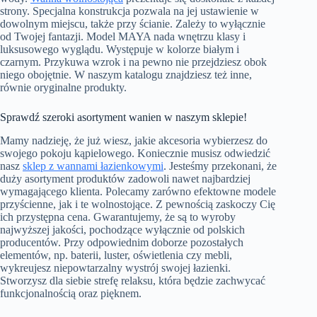
strony. Specjalna konstrukcja pozwala na jej ustawienie w
dowolnym miejscu, także przy ścianie. Zależy to wyłącznie
od Twojej fantazji. Model MAYA nada wnętrzu klasy i
luksusowego wyglądu. Występuje w kolorze białym i
czarnym. Przykuwa wzrok i na pewno nie przejdziesz obok
niego obojętnie. W naszym katalogu znajdziesz też inne,
równie oryginalne produkty.
Sprawdź szeroki asortyment wanien w naszym sklepie!
Mamy nadzieję, że już wiesz, jakie akcesoria wybierzesz do
swojego pokoju kąpielowego. Koniecznie musisz odwiedzić
nasz
sklep z wannami łazienkowymi
. Jesteśmy przekonani, że
duży asortyment produktów zadowoli nawet najbardziej
wymagającego klienta. Polecamy zarówno efektowne modele
przyścienne, jak i te wolnostojące. Z pewnością zaskoczy Cię
ich przystępna cena. Gwarantujemy, że są to wyroby
najwyższej jakości, pochodzące wyłącznie od polskich
producentów. Przy odpowiednim doborze pozostałych
elementów, np. baterii, luster, oświetlenia czy mebli,
wykreujesz niepowtarzalny wystrój swojej łazienki.
Stworzysz dla siebie strefę relaksu, która będzie zachwycać
funkcjonalnością oraz pięknem.