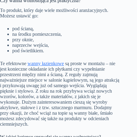
Czy wanna wolnostojąca jest praktyczna?
To produkt, który daje wiele możliwości aranżacyjnych.
Możesz ustawić go:
pod ścianą,
na środku pomieszczenia,
przy oknie,
naprzeciw wejścia,
pod świetlikiem.
Te efektowne
wanny łazienkowe
są proste w montażu – nie
jest konieczne okładanie ich płytkami czy wypełnianie
przestrzeni między nimi a ścianą. Z reguły zajmują
najważniejsze miejsce w salonie kąpielowym, są jego atrakcją
i przykuwają uwagę już od samego wejścia. Wyglądają
pięknie i stylowo. Z roku na rok przybywa wciąż nowych
wzorów, kolorów, a także materiałów, z jakich się je
wykonuje. Dużym zainteresowaniem cieszą się wyroby
akrylowe, stalowe i z tzw. sztucznego marmuru. Dodajmy
przy okazji, że choć wciąż na topie są wanny białe, śmiało
możesz zdecydować się także na produkty w odcieniach
ciemniejszych.
W jakiej łazience sprawdzi się wanna wolnostojąca?