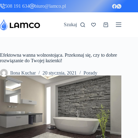
Przejdź
508 191 634
biuro@lamco.pl
do
treści
Szukaj
Koszyk
Efektowna wanna wolnostojąca. Przekonaj się, czy to dobre
rozwiązanie do Twojej łazienki!
Ilona Kuchar
20 stycznia, 2021
Porady