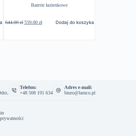
Baterie łazienkowe
Pierwotna
Aktualna
ka
Dodaj do koszyka
644.00
zł
559.00
zł
399.00
zł
cena
cena
wynosiła:
wynosi:
644.00 zł.
559.00 zł.
Telefon:
Adres e-mail:
drz.
+48 508 191 634
biuro@lamco.pl
in
 prywatności