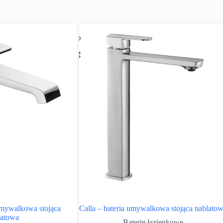
umywalkowa stojąca
Calla – bateria umywalkowa stojąca nablato
latowa
Baterie łazienkowe