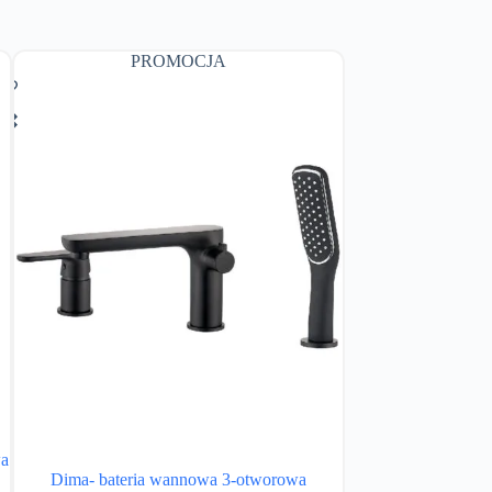
PROMOCJA
wa
Alea – bateria
Dima- bateria wannowa 3-otworowa
Bateri