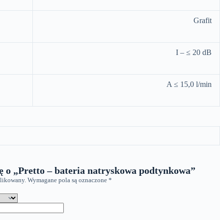
Grafit
I – ≤ 20 dB
A ≤ 15,0 l/min
ę o „Pretto – bateria natryskowa podtynkowa”
blikowany.
Wymagane pola są oznaczone
*