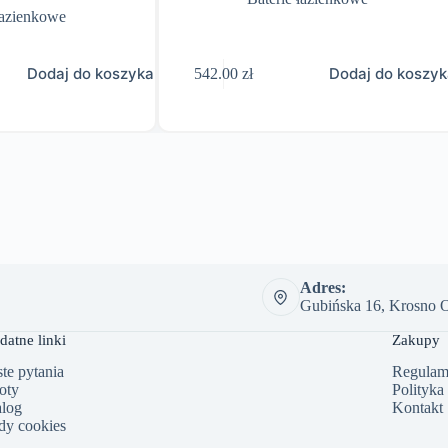
łazienkowe
Dodaj do koszyka
Dodaj do koszy
542.00
zł
Adres:
Gubińska 16, Krosno O
datne linki
Zakupy
te pytania
Regulam
oty
Polityka
alog
Kontakt
dy cookies