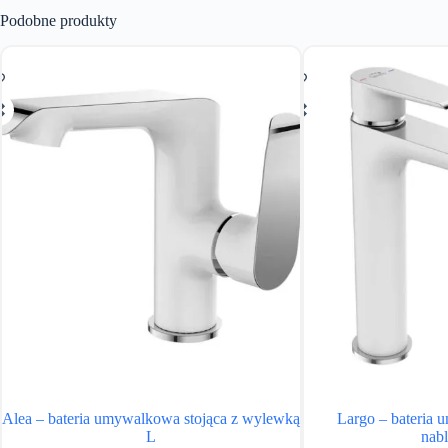
Podobne produkty
Alea – bateria umywalkowa stojąca z wylewką
Largo – bateria 
L
nab