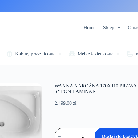
Home
Sklep
O na
Kabiny prysznicowe
Meble łazienkowe
WANNA NAROŻNA 170X110 PRAW
SYFON LAMINART
2,499.00
zł
ilość
WANNA
Dodaj do koszy