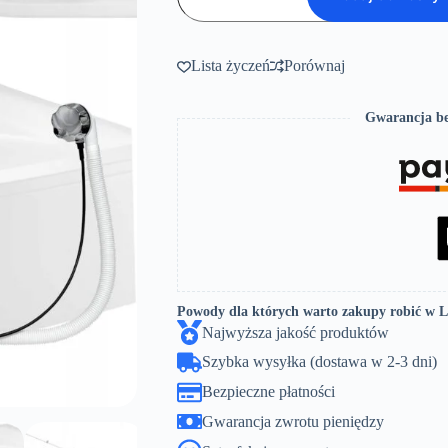
NAROŻNA
170X110
PRAWA
Z
Lista życzeń
Porównaj
OBUDOWĄ
BATERIA
NAWANNOWA
Gwarancja be
SYFON
LAMINART
Powody dla których warto zakupy robić w 
Najwyższa jakość produktów
Szybka wysyłka (dostawa w 2-3 dni)
Bezpieczne płatności
Gwarancja zwrotu pieniędzy