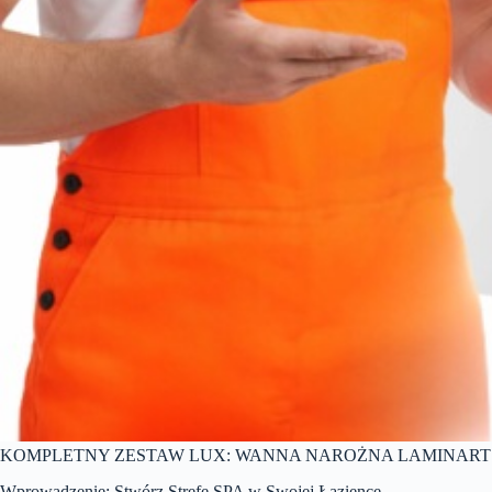
KOMPLETNY ZESTAW LUX: WANNA NAROŻNA LAMINART M
Wprowadzenie: Stwórz Strefę SPA w Swojej Łazience