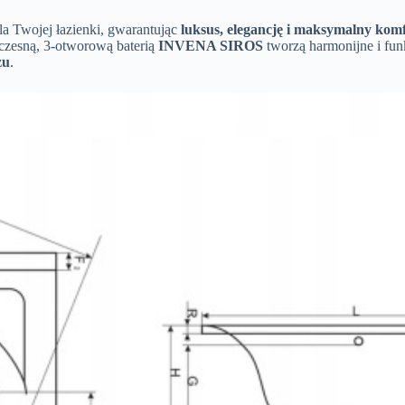
a Twojej łazienki, gwarantując
luksus, elegancję i maksymalny kom
zesną, 3-otworową baterią
INVENA SIROS
tworzą harmonijne i fun
żu
.