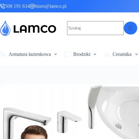
Przejdź
508 191 634
biuro@lamco.pl
do
treści
Brak
wyników
Armatura łazienkowa
Brodziki
Ceramika