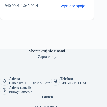
en
Wybierz opcje
940.00
zł
–
1,045.00
zł
2,99
odukt
Zakres
a
cen:
ele
od
riantów.
940.00 zł
pcje
do
ożna
1,045.00 zł
ybrać
a
ronie
roduktu
Skontaktuj się z nami
Zapraszamy
Adres:
Telefon:
Gubińska 16, Krosno Odrz.
+48 508 191 634
Adres e-mail:
biuro@lamco.pl
Lamco
ul. Gubińska 16