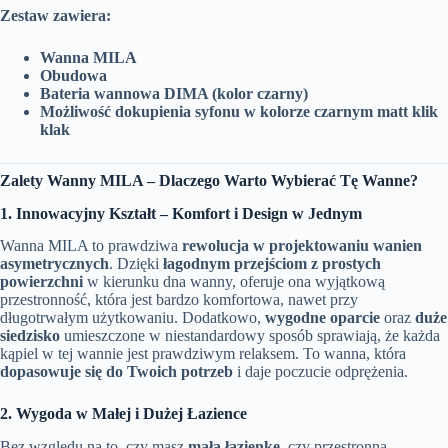
Zestaw zawiera:
Wanna MILA
Obudowa
Bateria wannowa DIMA (kolor czarny)
Możliwość dokupienia syfonu w kolorze czarnym matt klik
klak
Zalety Wanny MILA – Dlaczego Warto Wybierać Tę Wanne?
1. Innowacyjny Kształt – Komfort i Design w Jednym
Wanna MILA to prawdziwa
rewolucja w projektowaniu wanien
asymetrycznych
. Dzięki
łagodnym przejściom z prostych
powierzchni
w kierunku dna wanny, oferuje ona wyjątkową
przestronność, która jest bardzo komfortowa, nawet przy
długotrwałym użytkowaniu. Dodatkowo,
wygodne oparcie
oraz
duże
siedzisko
umieszczone w niestandardowy sposób sprawiają, że każda
kąpiel w tej wannie jest prawdziwym relaksem. To wanna, która
dopasowuje się do Twoich potrzeb
i daje poczucie odprężenia.
2. Wygoda w Małej i Dużej Łazience
Bez względu na to, czy masz
małą łazienkę
, czy przestronną