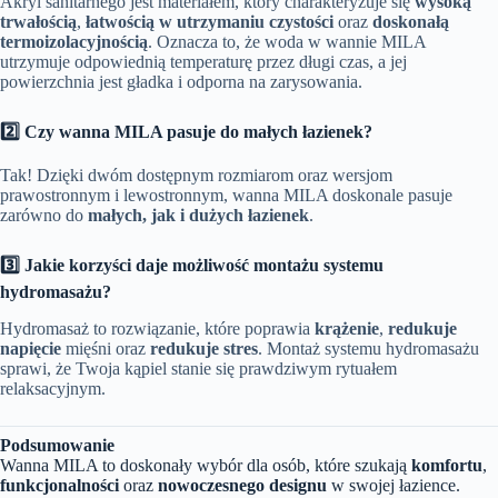
Akryl sanitarnego jest materiałem, który charakteryzuje się
wysoką
trwałością
,
łatwością w utrzymaniu czystości
oraz
doskonałą
termoizolacyjnością
. Oznacza to, że woda w wannie MILA
utrzymuje odpowiednią temperaturę przez długi czas, a jej
powierzchnia jest gładka i odporna na zarysowania.
2️⃣ Czy wanna MILA pasuje do małych łazienek?
Tak! Dzięki dwóm dostępnym rozmiarom oraz wersjom
prawostronnym i lewostronnym, wanna MILA doskonale pasuje
zarówno do
małych, jak i dużych łazienek
.
3️⃣ Jakie korzyści daje możliwość montażu systemu
hydromasażu?
Hydromasaż to rozwiązanie, które poprawia
krążenie
,
redukuje
napięcie
mięśni oraz
redukuje stres
. Montaż systemu hydromasażu
sprawi, że Twoja kąpiel stanie się prawdziwym rytuałem
relaksacyjnym.
Podsumowanie
Wanna MILA to doskonały wybór dla osób, które szukają
komfortu
,
funkcjonalności
oraz
nowoczesnego designu
w swojej łazience.