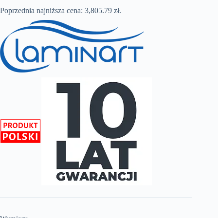
od
Poprzednia najniższa cena:
2,364.00 zł
3,805.79
zł
.
do
2,539.00 zł