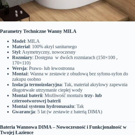
Parametry Techniczne Wanny MILA
Model
: MILA
Materiał
: 100% akryl sanitarnego
Styl
: Asymetryczny, nowoczesny
Rozmiary
: Dostępna w dwóch rozmiarach (150×100 ,
170×110)
Wersja
: Prawo- lub lewostronna
Montaż
: Wanna w zestawie z obudową bez syfonu-syfon do
zakupu osobno
Izolacja termoizolacyjna
: Tak, materiał akrylowy zapewnia
długotrwałe utrzymanie ciepłej wody
Montaż baterii
: Możliwość montażu
trzy- lub
czterootworowej baterii
Montaż systemu hydromasażu
: Tak
Gwarancja
: 5 lat (w zestawie z baterią DIMA)
Bateria Wannowa DIMA – Nowoczesność i Funkcjonalność w
Twojej Łazience