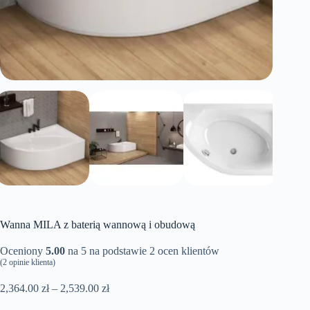
Wanna MILA z baterią wannową i obudową
Oceniony
5.00
na 5 na podstawie
2
ocen klientów
(
2
opinie klienta)
Zakres
2,364.00
zł
–
2,539.00
zł
cen: