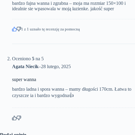
bardzo fajna wanna i zgrabna – moja ma rozmiar 150×100 i
idealnie sie wpasowala w moją łazienke. jakość super
1
z
1
uznało tę recenzję za pomocną
Oceniono
5
na 5
Agata Niecik
–
28 lutego, 2025
super wanna
bardzo ladna i spora wanna – mamy długości 170cm. Łatwa to
czyszcze ia i bardzo wygodna👍
Dodaj opinię