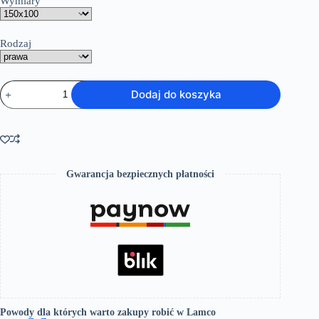
Wymiary
Rodzaj
ilość
Dodaj do koszyka
Wanna
MILA
z
baterią
wannową
i
obudową
Gwarancja bezpiecznych płatności
Powody dla których warto zakupy robić w Lamco