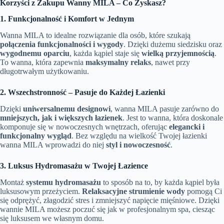
Korzyści z Zakupu Wanny MILA – Co Zyskasz?
1. Funkcjonalność i Komfort w Jednym
Wanna MILA to idealne rozwiązanie dla osób, które szukają
połączenia funkcjonalności i wygody
. Dzięki dużemu siedzisku oraz
wygodnemu oparciu
, każda kąpiel staje się
wielką przyjemnością
.
To wanna, która zapewnia
maksymalny relaks
, nawet przy
długotrwałym użytkowaniu.
2. Wszechstronność – Pasuje do Każdej Łazienki
Dzięki
uniwersalnemu designowi
, wanna MILA pasuje zarówno do
mniejszych, jak i większych łazienek
. Jest to wanna, która doskonale
komponuje się w nowoczesnych wnętrzach, oferując
elegancki i
funkcjonalny wygląd
. Bez względu na wielkość Twojej łazienki
wanna MILA wprowadzi do niej
styl i nowoczesność
.
3. Luksus Hydromasażu w Twojej Łazience
Montaż
systemu hydromasażu
to sposób na to, by każda kąpiel była
luksusowym przeżyciem.
Relaksacyjne strumienie wody
pomogą Ci
się odprężyć, złagodzić stres i zmniejszyć napięcie mięśniowe. Dzięki
wannie MILA możesz poczuć się jak w profesjonalnym spa, ciesząc
się luksusem we własnym domu.