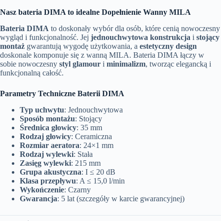
Nasz bateria DIMA to idealne Dopełnienie Wanny MILA
Bateria DIMA
to doskonały wybór dla osób, które cenią nowoczesny
wygląd i funkcjonalność. Jej
jednouchwytowa konstrukcja
i
stojący
montaż
gwarantują wygodę użytkowania, a
estetyczny design
doskonale komponuje się z wanną MILA. Bateria DIMA łączy w
sobie nowoczesny
styl glamour
i
minimalizm
, tworząc elegancką i
funkcjonalną całość.
Parametry Techniczne Baterii DIMA
Typ uchwytu
: Jednouchwytowa
Sposób montażu
: Stojący
Średnica głowicy
: 35 mm
Rodzaj głowicy
: Ceramiczna
Rozmiar aeratora
: 24×1 mm
Rodzaj wylewki
: Stała
Zasięg wylewki
: 215 mm
Grupa akustyczna
: I ≤ 20 dB
Klasa przepływu
: A ≤ 15,0 l/min
Wykończenie
: Czarny
Gwarancja
: 5 lat (szczegóły w karcie gwarancyjnej)