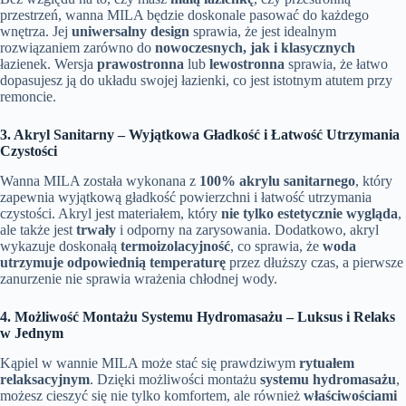
przestrzeń, wanna MILA będzie doskonale pasować do każdego
wnętrza. Jej
uniwersalny design
sprawia, że jest idealnym
rozwiązaniem zarówno do
nowoczesnych, jak i klasycznych
łazienek. Wersja
prawostronna
lub
lewostronna
sprawia, że łatwo
dopasujesz ją do układu swojej łazienki, co jest istotnym atutem przy
remoncie.
3. Akryl Sanitarny – Wyjątkowa Gładkość i Łatwość Utrzymania
Czystości
Wanna MILA została wykonana z
100% akrylu sanitarnego
, który
zapewnia wyjątkową gładkość powierzchni i łatwość utrzymania
czystości. Akryl jest materiałem, który
nie tylko estetycznie wygląda
,
ale także jest
trwały
i odporny na zarysowania. Dodatkowo, akryl
wykazuje doskonałą
termoizolacyjność
, co sprawia, że
woda
utrzymuje odpowiednią temperaturę
przez dłuższy czas, a pierwsze
zanurzenie nie sprawia wrażenia chłodnej wody.
4. Możliwość Montażu Systemu Hydromasażu – Luksus i Relaks
w Jednym
Kąpiel w wannie MILA może stać się prawdziwym
rytuałem
relaksacyjnym
. Dzięki możliwości montażu
systemu hydromasażu
,
możesz cieszyć się nie tylko komfortem, ale również
właściwościami