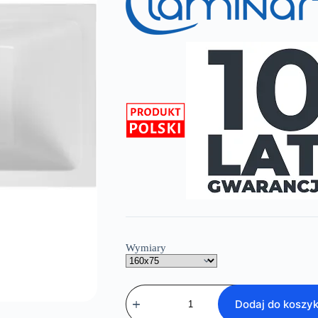
Wymiary
ilość
Prostokątna
Dodaj do koszy
wanna