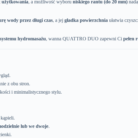
t użytkowania
, a możliwość wyboru
niskiego rantu (do 20 mm)
nada
rę wody przez długi czas
, a jej
gładka powierzchnia
ułatwia czyszcz
z systemu hydromasażu
, wanna QUATTRO DUO zapewni Ci
pełen 
gląd.
ie z obu stron.
ości i minimalistycznego stylu.
ąpieli.
odzielnie lub we dwoje
.
ienki.