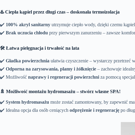
♨️ Ciepła kąpiel przez długi czas – doskonała termoizolacja
✔️
100% akryl sanitarny
utrzymuje ciepło wody, dzięki czemu kąpiel 
✔️
Brak uczucia chłodu
przy pierwszym zanurzeniu – zawsze komfor
🛠️ Łatwa pielęgnacja i trwałość na lata
✔️
Gładka powierzchnia
ułatwia czyszczenie – wystarczy przetrzeć w
✔️
Odporna na zarysowania, plamy i żółknięcie
– zachowuje idealn
✔️ Możliwość
naprawy i regeneracji powierzchni
za pomocą specja
🚿 Możliwość montażu hydromasażu – stwórz własne SPA!
✔️
System hydromasażu
może zostać zamontowany, by zapewnić mak
✔️ Idealna opcja dla osób ceniących
odprężenie i regenerację
po dług