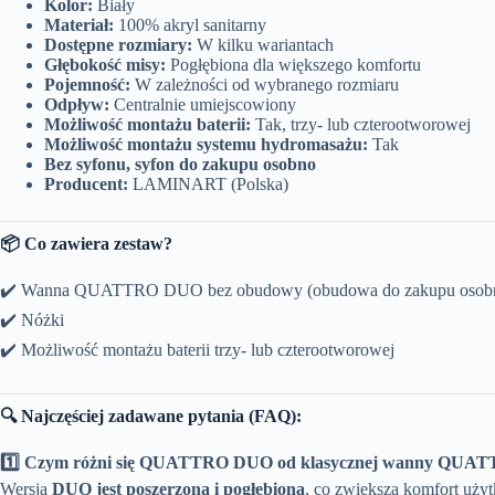
Kolor:
Biały
Materiał:
100% akryl sanitarny
Dostępne rozmiary:
W kilku wariantach
Głębokość misy:
Pogłębiona dla większego komfortu
Pojemność:
W zależności od wybranego rozmiaru
Odpływ:
Centralnie umiejscowiony
Możliwość montażu baterii:
Tak, trzy- lub czterootworowej
Możliwość montażu systemu hydromasażu:
Tak
Bez syfonu, syfon do zakupu osobno
Producent:
LAMINART (Polska)
📦 Co zawiera zestaw?
✔️ Wanna QUATTRO DUO bez obudowy (obudowa do zakupu osobn
✔️ Nóżki
✔️ Możliwość montażu baterii trzy- lub czterootworowej
🔍 Najczęściej zadawane pytania (FAQ):
1️⃣ Czym różni się QUATTRO DUO od klasycznej wanny QUA
Wersja
DUO jest poszerzona i pogłębiona
, co zwiększa komfort uż