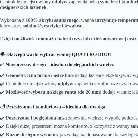
Centralnie umiejscowiony
odpływ
zapewnia pełną
symetrię i komfor
designerskich łazienek
.
Wykonana z
100% akrylu sanitarnego
, wanna
utrzymuje temperatu
który łączy
solidność, estetykę i trwałość
.
Dzięki
możliwości montażu baterii trzy- lub czterootworowej ora
🌟 Dlaczego warto wybrać wannę QUATTRO DUO?
✅ Nowoczesny design – idealna do eleganckich wnętrz
✔️
Geometryczna forma i ostre linie
nadają łazience ekskluzywny wy
✔️ Centralnie umiejscowiony
odpływ
zapewnia komfortowe użytkowan
✔️
Możliwość wyboru niskiego rantu (do 20 mm)
dodaje wannie lekk
🛁 Przestronna i komfortowa – idealna dla dwojga
✔️
Poszerzona i pogłębiona misa
zapewnia większą wygodę podczas k
✔️ Dzięki dużej przestrzeni można komfortowo korzystać z wanny
sam
✔️
Różne dostępne wymiary
pozwalają na dopasowanie do każdej łaz