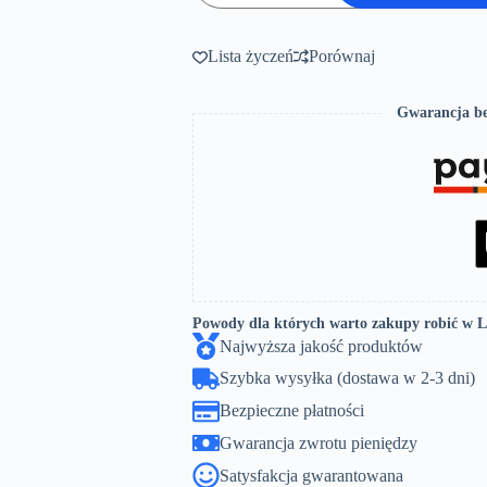
QUATTRO
DUO
Lista życzeń
Porównaj
Gwarancja be
Powody dla których warto zakupy robić w 
Najwyższa jakość produktów
Szybka wysyłka (dostawa w 2-3 dni)
Bezpieczne płatności
Gwarancja zwrotu pieniędzy
Satysfakcja gwarantowana