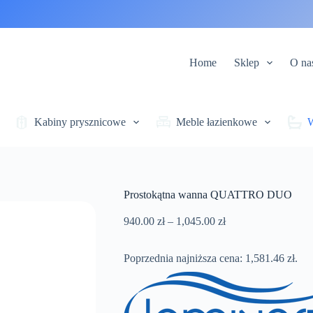
Home
Sklep
O na
Kabiny prysznicowe
Meble łazienkowe
Prostokątna wanna QUATTRO DUO
Zakres
940.00
zł
–
1,045.00
zł
cen:
od
Poprzednia najniższa cena:
940.00 zł
1,581.46
zł
.
do
1,045.00 zł