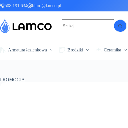
Przejdź
508 191 634
biuro@lamco.pl
do
treści
Brak
wyników
Armatura łazienkowa
Brodziki
Ceramika
PROMOCJA