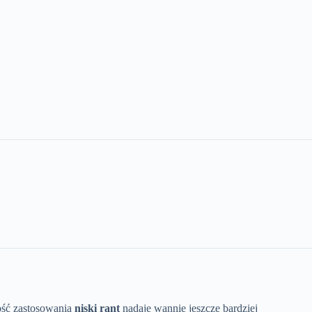
ość zastosowania
niski rant
nadaje wannie jeszcze bardziej