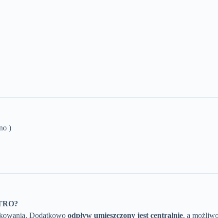
o )
TTRO?
ytkowania. Dodatkowo
odpływ umieszczony jest centralnie
, a możliw