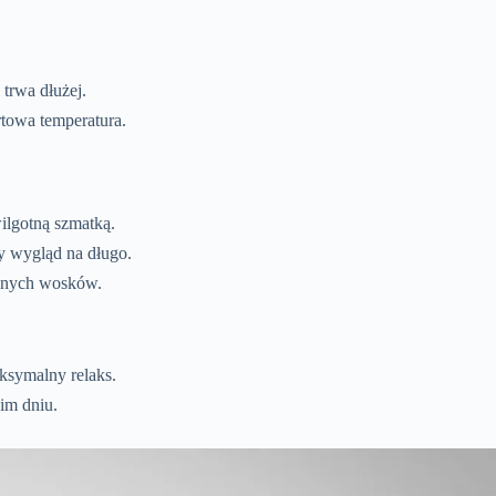
trwa dłużej.
towa temperatura.
ilgotną szmatką.
y wygląd na długo.
lnych wosków.
symalny relaks.
im dniu.