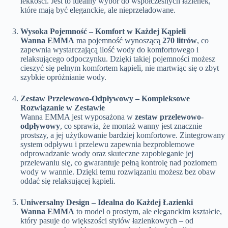
lekkości. Jest to idealny wybór do współczesnych łazienek,
które mają być eleganckie, ale nieprzeładowane.
Wysoka Pojemność – Komfort w Każdej Kąpieli
Wanna EMMA
ma pojemność wynoszącą
270 litrów
, co
zapewnia wystarczającą ilość wody do komfortowego i
relaksującego odpoczynku. Dzięki takiej pojemności możesz
cieszyć się pełnym komfortem kąpieli, nie martwiąc się o zbyt
szybkie opróżnianie wody.
Zestaw Przelewowo-Odpływowy – Kompleksowe
Rozwiązanie w Zestawie
Wanna EMMA jest wyposażona w
zestaw przelewowo-
odpływowy
, co sprawia, że montaż wanny jest znacznie
prostszy, a jej użytkowanie bardziej komfortowe. Zintegrowany
system odpływu i przelewu zapewnia bezproblemowe
odprowadzanie wody oraz skuteczne zapobieganie jej
przelewaniu się, co gwarantuje pełną kontrolę nad poziomem
wody w wannie. Dzięki temu rozwiązaniu możesz bez obaw
oddać się relaksującej kąpieli.
Uniwersalny Design – Idealna do Każdej Łazienki
Wanna EMMA
to model o prostym, ale eleganckim kształcie,
który pasuje do większości stylów łazienkowych – od