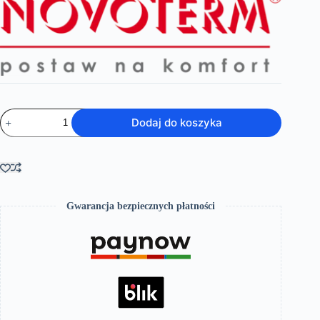
ilość
Dodaj do koszyka
Wanna
wolnostojąca
EMMA
Gwarancja bezpiecznych płatności