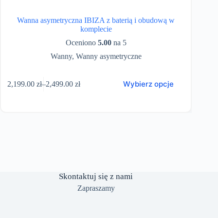
Wanna asymetryczna IBIZA z baterią i obudową w
komplecie
Oceniono
5.00
na 5
Wanny
,
Wanny asymetryczne
en
Wybierz opcje
2,199.00
zł
–
2,499.00
zł
2,86
odukt
Zakres
a
cen:
ele
od
riantów.
2,199.00 zł
pcje
do
ożna
2,499.00 zł
ybrać
a
ronie
roduktu
Skontaktuj się z nami
Zapraszamy