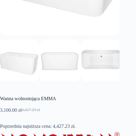
Wanna wolnostojąca EMMA
3,100.00
zł
4,427.23
zł
Pierwotna
Aktualna
cena
cena
wynosiła:
wynosi:
Poprzednia najniższa cena:
4,427.23
zł
.
4,427.23 zł.
3,100.00 zł.