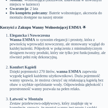
miejscu w łazience)
Gwarancja
: 2 lata
Do kompletu polecamy
: Baterie wolnostojące, akcesoria do
montażu dostępne na naszej stronie
Korzyści z Zakupu Wanny Wolnostojącej EMMA
🌟
Elegancka i Nowoczesna
Wanna EMMA
to synonim elegancji i prostoty, która z
pewnością wprowadzi nowoczesny, ale stonowany wygląd do
każdej łazienki. Półpołysk w połączeniu z minimalistycznym
designem tworzy produkt, który nie tylko jest funkcjonalny, ale
również pełni rolę dekoracyjną.
Komfort Kąpieli
Dzięki pojemności 270 litrów,
wanna EMMA
zapewnia
wygodę kąpieli każdemu użytkownikowi. Duża pojemność
wanny sprawia, że możesz cieszyć się relaksującą kąpielą bez
obaw o szybkie opróżnianie wody. Odpowiednia głębokość i
przestronność wanny pozwala na pełen relaks.
Łatwość w Montażu
Zestaw przelewowo-odpływowy, który znajduje się w
komplecie, sprawia, że montaż wanny jest prosty i szybki.