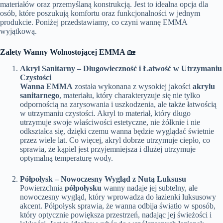
materiałów oraz przemyślaną konstrukcją. Jest to idealna opcja dla
osób, które poszukują komfortu oraz funkcjonalności w jednym
produkcie. Poniżej przedstawiamy, co czyni wannę EMMA
wyjątkową.
Zalety Wanny Wolnostojącej EMMA
🏡
Akryl Sanitarny – Długowieczność i Łatwość w Utrzymaniu
Czystości
Wanna EMMA
została wykonana z wysokiej jakości
akrylu
sanitarnego
, materiału, który charakteryzuje się nie tylko
odpornością na zarysowania i uszkodzenia, ale także łatwością
w utrzymaniu czystości. Akryl to materiał, który długo
utrzymuje swoje właściwości estetyczne, nie żółknie i nie
odkształca się, dzięki czemu wanna będzie wyglądać świetnie
przez wiele lat. Co więcej, akryl dobrze utrzymuje ciepło, co
sprawia, że kąpiel jest przyjemniejsza i dłużej utrzymuje
optymalną temperaturę wody.
Półpołysk – Nowoczesny Wygląd z Nutą Luksusu
Powierzchnia
półpołysku
wanny nadaje jej subtelny, ale
nowoczesny wygląd, który wprowadza do łazienki luksusowy
akcent. Półpołysk sprawia, że wanna odbija światło w sposób,
który optycznie powiększa przestrzeń, nadając jej świeżości i