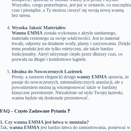
Wszystko, czego potrzebujesz, jest już w zestawie, co oszczędza
czas i pieniądze, a Ty możesz cieszyć się swoją nową wanną
bez stresu.
Wysoka Jakość Materiałów
Wanna EMMA
została wykonana z akrylu sanitarnego,
materiału cenionego za swoje właściwości. Jest to materiał
trwały, odporny na działanie wody, plamy i zarysowania. Dzięki
temu produkt jest nie tylko estetyczny, ale także bardzo
funkcjonalny. Akryl utrzymuje ciepło przez dłuższy czas, co
pozwala na długie i komfortowe kąpiele.
Idealna do Nowoczesnych Łazienek
Prosty, a zarazem elegancki design
wanny EMMA
sprawia, że
pasuje do nowoczesnych, minimalistycznych aranżacji, ale z
powodzeniem można ją wkomponować także w bardziej
klasyczne przestrzenie. Niezależnie od stylu Twojej łazienki,
wanna będzie się doskonale prezentować.
FAQ – Często Zadawane Pytania
❓
1. Czy wanna EMMA jest łatwa w montażu?
Tak,
wanna EMMA
jest bardzo łatwa do zamontowania, ponieważ w