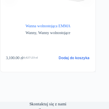
Wanna wolnostojąca EMMA
Wanny
,
Wanny wolnostojące
Ten
Dodaj do koszyka
3,100.00
zł
1,083
4,427.23
zł
produkt
Pierwotna
Aktualna
ma
cena
cena
wiele
wynosiła:
wynosi:
wariantów
4,427.23 zł.
3,100.00 zł.
Opcje
można
wybrać
na
stronie
produktu
Skontaktuj się z nami