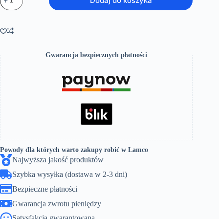
Dodaj do koszyka
Wanna
prostokątna
LUNA
160x70
+
SYFON
Gwarancja bezpiecznych płatności
Powody dla których warto zakupy robić w Lamco
Najwyższa jakość produktów
Szybka wysyłka (dostawa w 2-3 dni)
Bezpieczne płatności
Gwarancja zwrotu pieniędzy
Satysfakcja gwarantowana