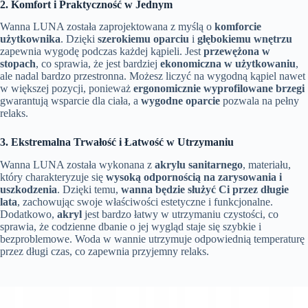
2. Komfort i Praktyczność w Jednym
Wanna LUNA została zaprojektowana z myślą o
komforcie
użytkownika
. Dzięki
szerokiemu oparciu
i
głębokiemu wnętrzu
zapewnia wygodę podczas każdej kąpieli. Jest
przewężona w
stopach
, co sprawia, że jest bardziej
ekonomiczna w użytkowaniu
,
ale nadal bardzo przestronna. Możesz liczyć na wygodną kąpiel nawet
w większej pozycji, ponieważ
ergonomicznie wyprofilowane brzegi
gwarantują wsparcie dla ciała, a
wygodne oparcie
pozwala na pełny
relaks.
3. Ekstremalna Trwałość i Łatwość w Utrzymaniu
Wanna LUNA została wykonana z
akrylu sanitarnego
, materiału,
który charakteryzuje się
wysoką odpornością na zarysowania i
uszkodzenia
. Dzięki temu,
wanna będzie służyć Ci przez długie
lata
, zachowując swoje właściwości estetyczne i funkcjonalne.
Dodatkowo,
akryl
jest bardzo łatwy w utrzymaniu czystości, co
sprawia, że codzienne dbanie o jej wygląd staje się szybkie i
bezproblemowe. Woda w wannie utrzymuje odpowiednią temperaturę
przez długi czas, co zapewnia przyjemny relaks.