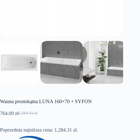
Wanna prostokątna LUNA 160×70 + SYFON
764.00
zł
1,284.31
zł
Pierwotna
Aktualna
cena
cena
wynosiła:
wynosi:
Poprzednia najniższa cena:
1,284.31
zł
.
1,284.31 zł.
764.00 zł.