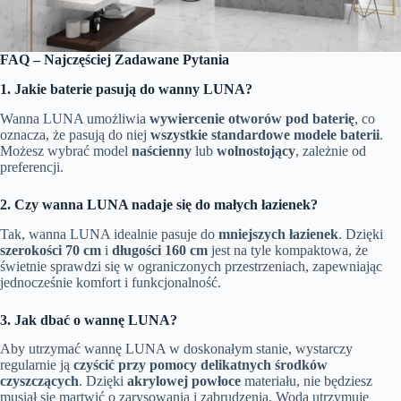
FAQ – Najczęściej Zadawane Pytania
1. Jakie baterie pasują do wanny LUNA?
Wanna LUNA umożliwia
wywiercenie otworów pod baterię
, co
oznacza, że pasują do niej
wszystkie standardowe modele baterii
.
Możesz wybrać model
naścienny
lub
wolnostojący
, zależnie od
preferencji.
2. Czy wanna LUNA nadaje się do małych łazienek?
Tak, wanna LUNA idealnie pasuje do
mniejszych łazienek
. Dzięki
szerokości 70 cm
i
długości 160 cm
jest na tyle kompaktowa, że
świetnie sprawdzi się w ograniczonych przestrzeniach, zapewniając
jednocześnie komfort i funkcjonalność.
3. Jak dbać o wannę LUNA?
Aby utrzymać wannę LUNA w doskonałym stanie, wystarczy
regularnie ją
czyścić przy pomocy delikatnych środków
czyszczących
. Dzięki
akrylowej powłoce
materiału, nie będziesz
musiał się martwić o zarysowania i zabrudzenia. Woda utrzymuje