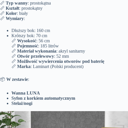
📏
Typ wanny
: prostokątna
📏
Kształt
: prostokątny
📏
Kolor
: biały
📏
Wymiary
:
Dłuższy bok: 160 cm
Krótszy bok: 70 cm
📏
Wysokość
: 56 cm
📏
Pojemność
: 185 litrów
📏
Materiał wykonania
: akryl sanitarny
📏
Otwór przelewowy
: 52 mm
📏
Możliwość wywiercenia otworów pod baterię
📏
Marka
: Laminart (Polski producent)
📦
W zestawie
:
Wanna LUNA
Syfon z korkiem automatycznym
Stelaż/nogi