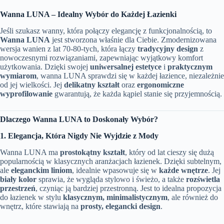
Wanna LUNA – Idealny Wybór do Każdej Łazienki
Jeśli szukasz wanny, która połączy elegancję z funkcjonalnością, to
Wanna LUNA
jest stworzona właśnie dla Ciebie. Zmodernizowana
wersja wanien z lat 70-80-tych, która łączy
tradycyjny design
z
nowoczesnymi rozwiązaniami, zapewniając wyjątkowy komfort
użytkowania. Dzięki swojej
uniwersalnej estetyce
i
praktycznym
wymiarom
, wanna LUNA sprawdzi się w każdej łazience, niezależnie
od jej wielkości. Jej
delikatny kształt
oraz
ergonomiczne
wyprofilowanie
gwarantują, że każda kąpiel stanie się przyjemnością.
Dlaczego Wanna LUNA to Doskonały Wybór?
1. Elegancja, Która Nigdy Nie Wyjdzie z Mody
Wanna LUNA ma
prostokątny kształt
, który od lat cieszy się dużą
popularnością w klasycznych aranżacjach łazienek. Dzięki subtelnym,
ale
eleganckim liniom
, idealnie wpasowuje się w
każde wnętrze
. Jej
biały kolor
sprawia, że wygląda stylowo i świeżo, a także
rozświetla
przestrzeń
, czyniąc ją bardziej przestronną. Jest to idealna propozycja
do łazienek w stylu
klasycznym, minimalistycznym
, ale również do
wnętrz, które stawiają na
prosty, elegancki design
.